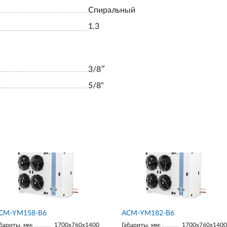
Спиральный
1.3
3/8ʺ
5/8"
СМ-YM158-В6
АСМ-YM182-В6
бариты, мм:
1700х760х1400
Габариты, мм:
1700х760х1400