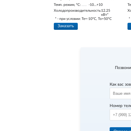
Темп. режим, °С:
-10…+10
Те
Холодопроизводительность:
12.25
Х
кВт*
* - при условии: Te=-10ºC, To=50ºC
*
Заказать
Позвони
Как вас зо
Номер тел