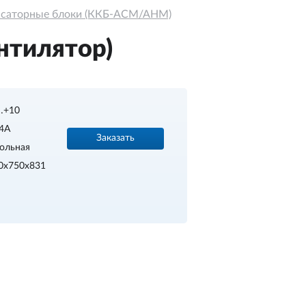
нсаторные блоки (ККБ-АСМ/АНМ)
нтилятор)
…+10
4A
Заказать
ольная
0х750х831