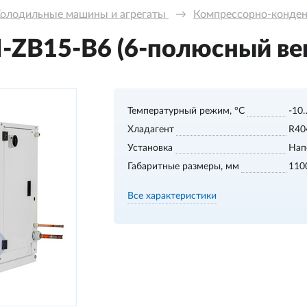
олодильные машины и агрегаты 
→
Компрессорно-конде
ZB15-В6 (6-полюсный ве
Температурный режим, °С
-10
Хладагент
R40
Установка
Нап
Габаритные размеры, мм
110
Все характеристики