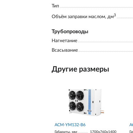
Тип
3
Объём заправки маслом, дм
Трубопроводы
Нагнетание
Всасывание
Другие размеры
АСМ-YM132-В6
А
Габариты, мм:
1700х760х1400
Га