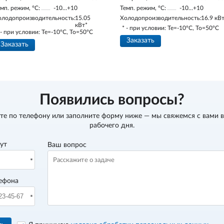
мп. режим, °С:
-10…+10
Темп. режим, °С:
-10…+10
олодопроизводительность:
15.05
Холодопроизводительность:
16.9 кВ
кВт*
* - при условии: Te=-10ºC, To=50ºC
 - при условии: Te=-10ºC, To=50ºC
Заказать
Заказать
Появились вопросы?
те по телефону
или заполните форму ниже — мы свяжемся с вами в
рабочего дня.
вут
Ваш вопрос
ефона