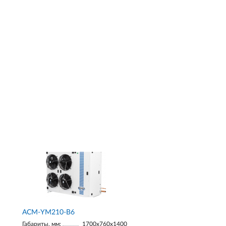
АСМ-YM210-В6
Габариты, мм:
1700х760х1400