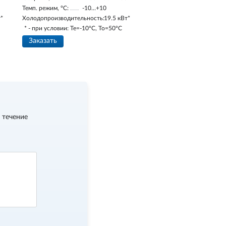
Темп. режим, °С:
-10…+10
т*
Холодопроизводительность:
19.5 кВт*
* - при условии: Te=-10ºC, To=50ºC
Заказать
 течение