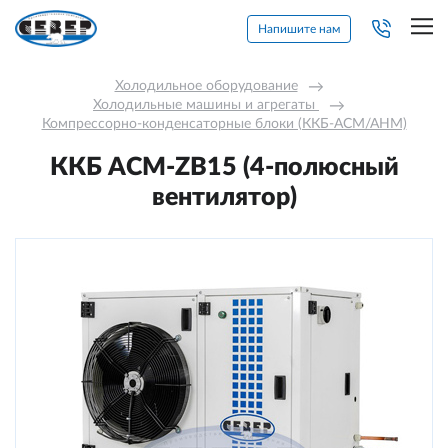
Напишите нам
Холодильное оборудование
→
Холодильные машины и агрегаты 
→
Компрессорно-конденсаторные блоки (ККБ-АСМ/АНМ)
ККБ ACM-ZB15 (4-полюсный
вентилятор)