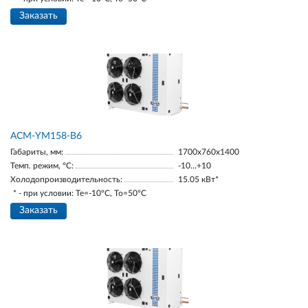
Заказать
АСМ-YM158-В6
Габариты, мм:
1700х760х1400
Темп. режим, °С:
-10…+10
Холодопроизводительность:
15.05 кВт*
* - при условии: Te=-10ºC, To=50ºC
Заказать