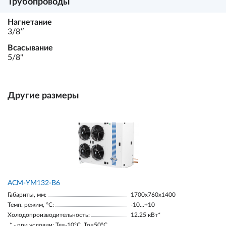
Трубопроводы
Нагнетание
3/8ʺ
Всасывание
5/8"
Другие размеры
АСМ-YM132-В6
Габариты, мм:
1700х760х1400
Темп. режим, °С:
-10…+10
Холодопроизводительность:
12.25 кВт*
* - при условии: Te=-10ºC, To=50ºC