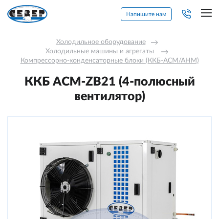
Напишите нам
Холодильное оборудование
→
Холодильные машины и агрегаты 
→
Компрессорно-конденсаторные блоки (ККБ-АСМ/АНМ)
ККБ ACM-ZB21 (4-полюсный
вентилятор)