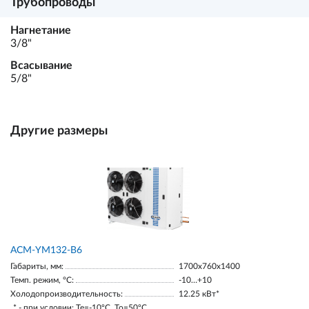
Трубопроводы
Нагнетание
3/8"
Всасывание
5/8"
Другие размеры
АСМ-YM132-В6
Габариты, мм:
1700х760х1400
Темп. режим, °С:
-10…+10
Холодопроизводительность:
12.25 кВт*
* - при условии: Te=-10ºC, To=50ºC