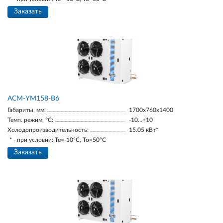
Заказать
АСМ-YM158-В6
Габариты, мм:
1700х760х1400
Темп. режим, °С:
-10…+10
Холодопроизводительность:
15.05 кВт*
* - при условии: Te=-10ºC, To=50ºC
Заказать