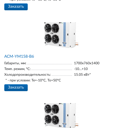
Заказать
АСМ-YM158-В6
Габариты, мм:
1700х760х1400
Темп. режим, °С:
-10…+10
Холодопроизводительность:
15.05 кВт*
* - при условии: Te=-10ºC, To=50ºC
Заказать