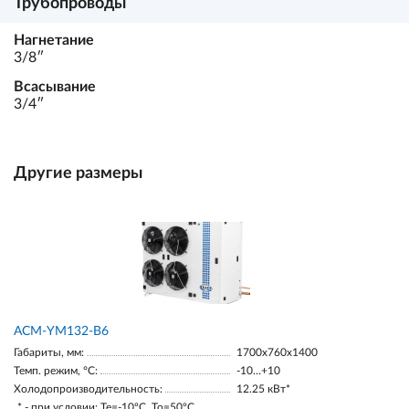
Трубопроводы
Нагнетание
3/8ʺ
Всасывание
3/4ʺ
Другие размеры
АСМ-YM132-В6
Габариты, мм:
1700х760х1400
Темп. режим, °С:
-10…+10
Холодопроизводительность:
12.25 кВт*
* - при условии: Te=-10ºC, To=50ºC