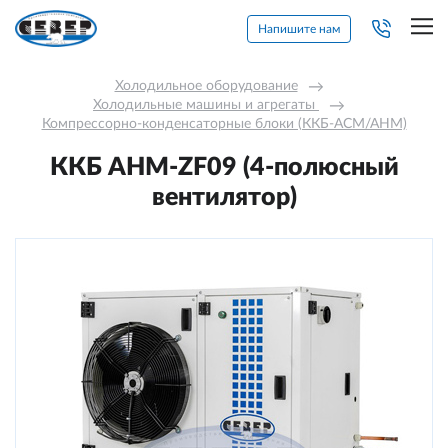
Напишите нам
Холодильное оборудование
→
Холодильные машины и агрегаты 
→
Компрессорно-конденсаторные блоки (ККБ-АСМ/АНМ)
ККБ AНM-ZF09 (4-полюсный
вентилятор)