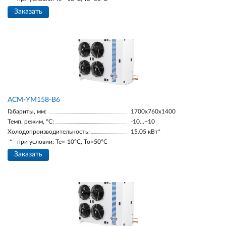
Заказать
АСМ-YM158-В6
Габариты, мм:
1700х760х1400
Темп. режим, °С:
-10…+10
Холодопроизводительность:
15.05 кВт*
* - при условии: Te=-10ºC, To=50ºC
Заказать