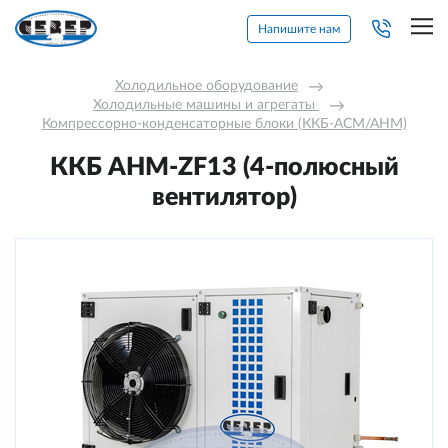
Напишите нам
Холодильное оборудование
→
Холодильные машины и агрегаты 
→
Компрессорно-конденсаторные блоки (ККБ-АСМ/АНМ)
ККБ AНM-ZF13 (4-полюсный
вентилятор)