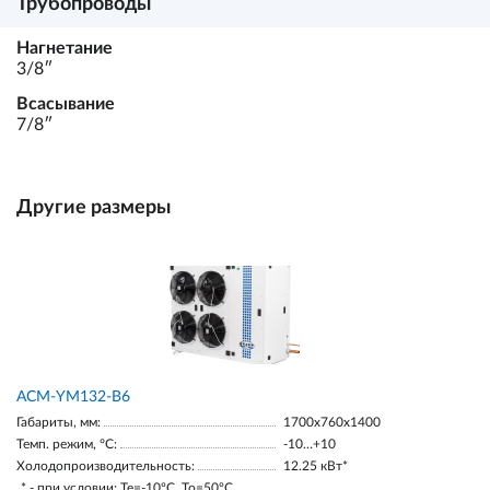
Трубопроводы
Нагнетание
3/8ʺ
Всасывание
7/8ʺ
Другие размеры
АСМ-YM132-В6
Габариты, мм:
1700х760х1400
Темп. режим, °С:
-10…+10
Холодопроизводительность:
12.25 кВт*
* - при условии: Te=-10ºC, To=50ºC