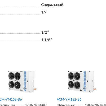
Спиральный
1.9
1/2ʺ
1 1/8ʺ
СМ-YM158-В6
АСМ-YM182-В6
бариты, мм:
1700х760х1400
Габариты, мм:
1700х760х1400