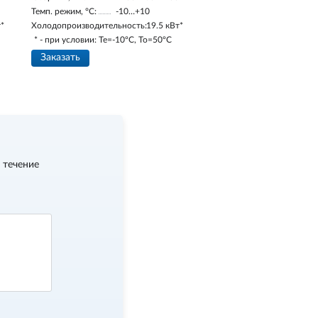
Темп. режим, °С:
-10…+10
т*
Холодопроизводительность:
19.5 кВт*
* - при условии: Te=-10ºC, To=50ºC
Заказать
 течение