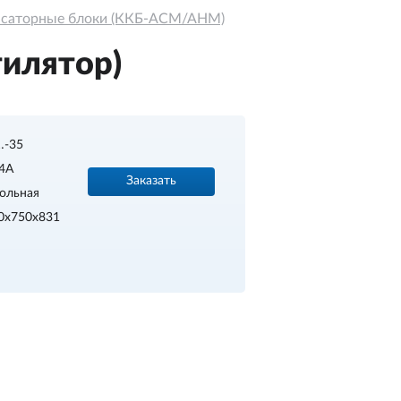
нсаторные блоки (ККБ-АСМ/АНМ)
илятор)
…-35
4A
Заказать
ольная
0х750х831