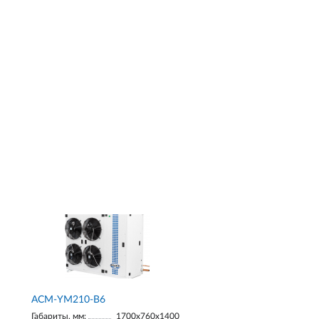
АСМ-YM210-В6
Габариты, мм:
1700х760х1400