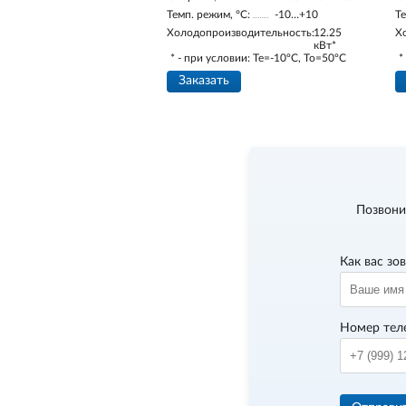
Темп. режим, °С:
-10…+10
Те
Холодопроизводительность:
12.25
Х
кВт*
* - при условии: Te=-10ºC, To=50ºC
*
Заказать
Позвони
Как вас зо
Номер тел