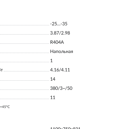
-25…-35
3.87/2.98
R404A
Напольная
1
Вт
4.16/4.11
14
380/3~/50
11
o=45ºC