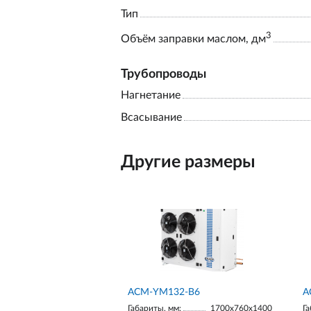
Тип
3
Объём заправки маслом, дм
Трубопроводы
Нагнетание
Всасывание
Другие размеры
АСМ-YM132-В6
А
Габариты, мм:
1700х760х1400
Га