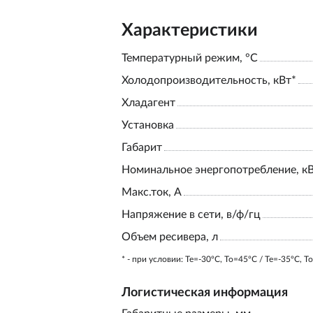
Характеристики
Температурный режим, °С
Холодопроизводительность, кВт*
Хладагент
Установка
Габарит
Номинальное энергопотребление, к
Макс.ток, А
Напряжение в сети, в/ф/гц
Объем ресивера, л
* - при условии: Te=-30ºC, To=45ºC / Te=-35ºC, T
Логистическая информация