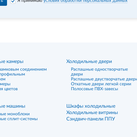
ть
Я принимаю
условия обработки персональных данных
ые камеры
Холодильные двери
замковым соединением
Распашные одностворчатые
 профильным
двери
ием
Распашные двустворчатые двер
амеры
Откатные двери легкой серии
я цветов
Полосовые ПВХ-завесы
ые машины
Шкафы холодильные
Холодильные витрины
ные моноблоки
Сэндвич-панели ППУ
ные сплит-системы