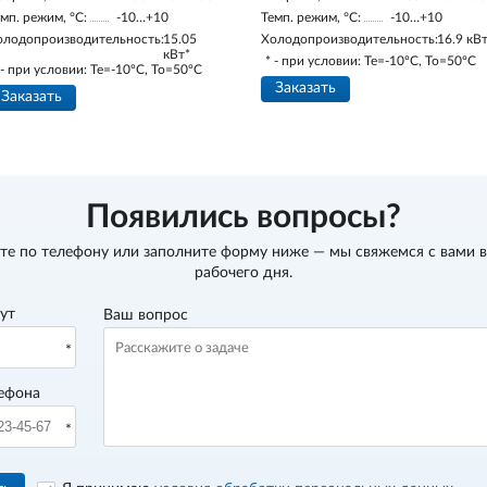
мп. режим, °С:
-10…+10
Темп. режим, °С:
-10…+10
олодопроизводительность:
15.05
Холодопроизводительность:
16.9 кВ
кВт*
* - при условии: Te=-10ºC, To=50ºC
 - при условии: Te=-10ºC, To=50ºC
Заказать
Заказать
Появились вопросы?
те по телефону
или заполните форму ниже — мы свяжемся с вами в
рабочего дня.
вут
Ваш вопрос
ефона