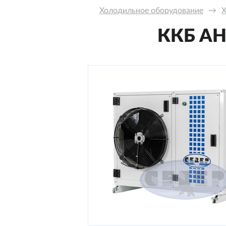
Холодильное оборудование
→
Х
ККБ AН