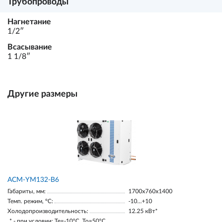
Трубопроводы
Нагнетание
1/2ʺ
Всасывание
1 1/8ʺ
Другие размеры
АСМ-YM132-В6
Габариты, мм:
1700х760х1400
Темп. режим, °С:
-10…+10
Холодопроизводительность:
12.25 кВт*
* - при условии: Te=-10ºC, To=50ºC