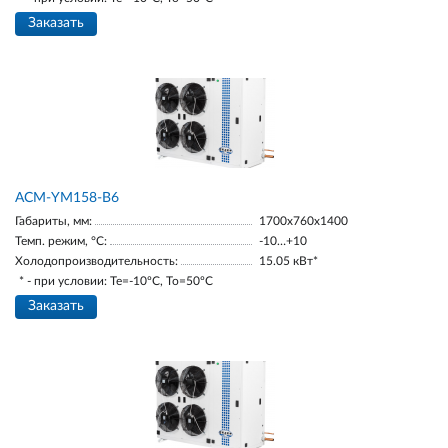
Заказать
АСМ-YM158-В6
Габариты, мм:
1700х760х1400
Темп. режим, °С:
-10…+10
Холодопроизводительность:
15.05 кВт*
* - при условии: Te=-10ºC, To=50ºC
Заказать