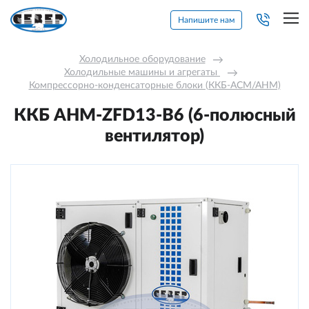
Напишите нам
Холодильное оборудование
→
Холодильные машины и агрегаты 
→
Компрессорно-конденсаторные блоки (ККБ-АСМ/АНМ)
ККБ AНM-ZFD13-В6 (6-полюсный
вентилятор)