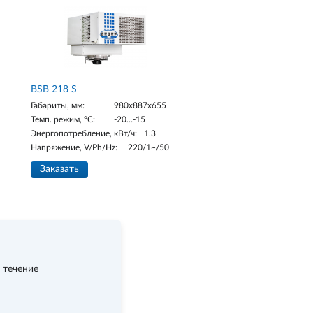
BSB 218 S
Габариты, мм:
980х887х655
Темп. режим, °С:
-20…-15
Энергопотребление, кВт/ч:
1.3
Напряжение, V/Ph/Hz:
220/1~/50
Заказать
 течение