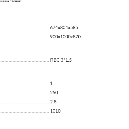
лщина стенок
674х804х585
900х1000х870
ПВС 3*1,5
1
250
2.8
1010