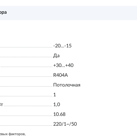
ора
-20…-15
Да
+30…+40
R404A
Потолочная
1
Вт
1,0
10.68
220/1~/50
евых факторов,