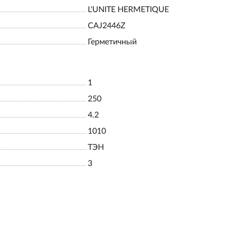
L'UNITE HERMETIQUE
CAJ2446Z
Герметичный
1
250
4.2
1010
ТЭН
3