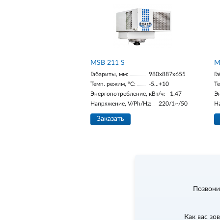
MSB 211 S
M
Габариты, мм:
980х887х655
Га
Темп. режим, °С:
-5...+10
Те
Энергопотребление, кВт/ч:
1.47
Э
Напряжение, V/Ph/Hz:
220/1~/50
Н
Заказать
Позвони
Как вас зо