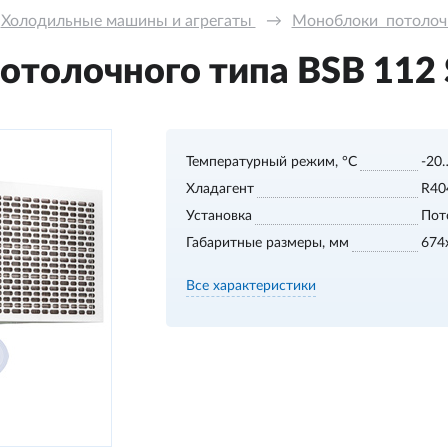
Холодильные машины и агрегаты 
→
Моноблоки  потолочно
толочного типа BSB 112 S
Температурный режим, °С
-20
Хладагент
R40
Установка
Пот
Габаритные размеры, мм
674
Все характеристики