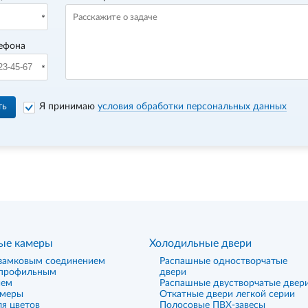
ефона
ть
Я принимаю
условия обработки персональных данных
ые камеры
Холодильные двери
замковым соединением
Распашные одностворчатые
 профильным
двери
ием
Распашные двустворчатые двер
амеры
Откатные двери легкой серии
я цветов
Полосовые ПВХ-завесы