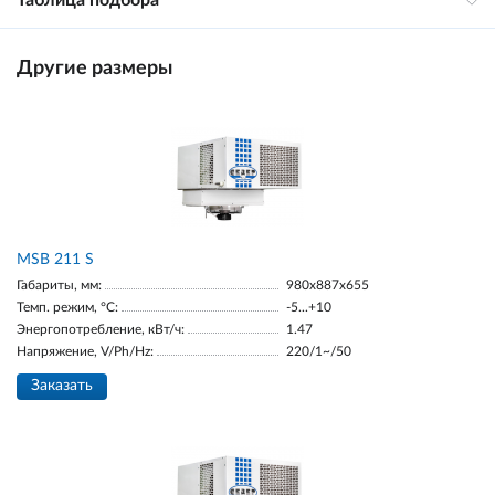
Таблица подбора
Другие размеры
MSB 211 S
Габариты, мм:
980х887х655
Темп. режим, °С:
-5...+10
Энергопотребление, кВт/ч:
1.47
Напряжение, V/Ph/Hz:
220/1~/50
Заказать