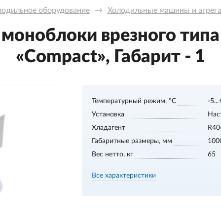
лодильное оборудование
→
Холодильные машины и агрега
моноблоки врезного тип
«Compact», Габарит - 1
Температурный режим, °С
-5..
Установка
Нас
Хладагент
R40
Габаритные размеры, мм
100
Вес нетто, кг
65
Все характеристики