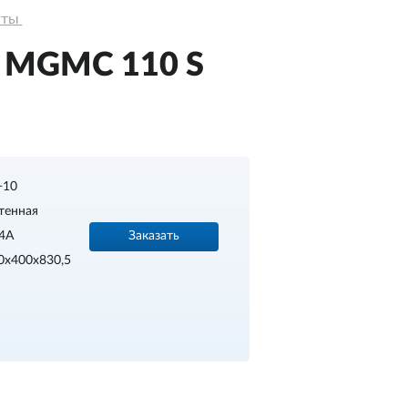
ты 
а MGMС 110 S
.+10
тенная
Заказать
4A
0х400х830,5