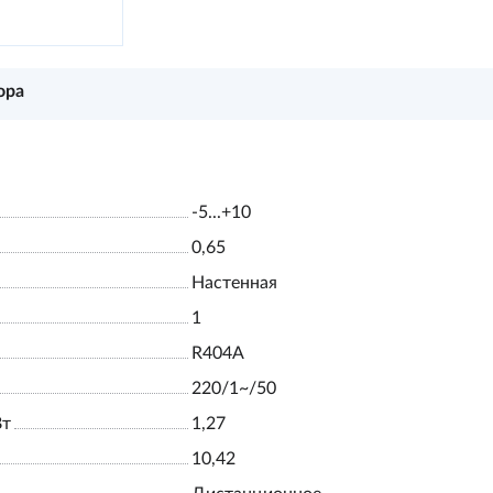
ора
-5...+10
0,65
Настенная
1
R404A
220/1~/50
Вт
1,27
10,42