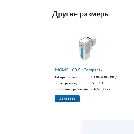
Другие размеры
MGMС 103 S «Compact»
Габариты, мм:
1000x400x830,5
Темп. режим, °С:
-5...+10
Энергопотребление, кВт/ч:
0,77
Заказать