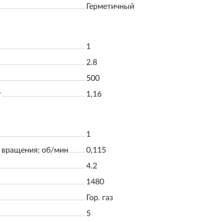
Герметичный
1
2.8
500
т
1,16
1
 вращения; об/мин
0,115
4.2
1480
Гор. газ
5