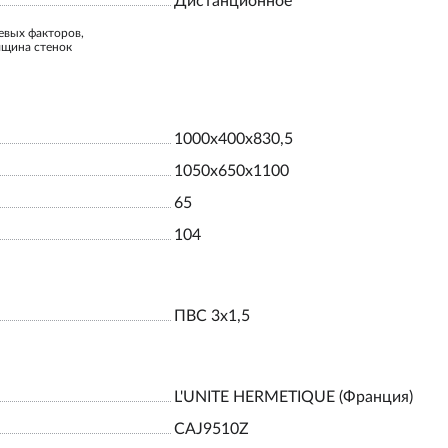
Дистанционное
евых факторов,
лщина стенок
1000х400х830,5
1050х650х1100
65
104
ПВС 3х1,5
L'UNITE HERMETIQUE (Франция)
CAJ9510Z