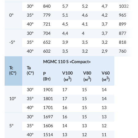
30°
840
5,7
5,2
4,7
1032
0°
35°
779
5,1
4,6
4,2
965
40°
721
4,5
4,1
3,7
899
30°
704
4,4
4
3,7
877
-5°
35°
652
3,9
3,5
3,2
818
40°
602
3,5
3,2
2,9
760
MGMC 110 S «Compact»
Tc
Ta
(C°)
(C°)
V100
V80
V60
P
3
3
3
(Вт)
(м
)
(м
)
(м
)
30°
1901
17
15
14
10°
35°
1801
17
15
14
40°
1701
16
15
13
30°
1697
16
15
13
5°
35°
1606
14
13
12
40°
1514
13
12
11