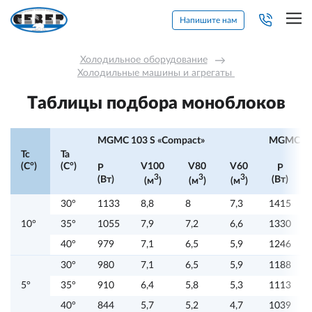
Напишите нам
Холодильное оборудование
→
Холодильные машины и агрегаты 
Таблицы подбора моноблоков
MGMC 103 S «Compact»
MGMC 105
Tc
Ta
(C°)
(C°)
V100
V80
V60
P
P
3
3
3
(Вт)
(Вт)
(м
)
(м
)
(м
)
30°
1133
8,8
8
7,3
1415
10°
35°
1055
7,9
7,2
6,6
1330
40°
979
7,1
6,5
5,9
1246
30°
980
7,1
6,5
5,9
1188
5°
35°
910
6,4
5,8
5,3
1113
40°
844
5,7
5,2
4,7
1039