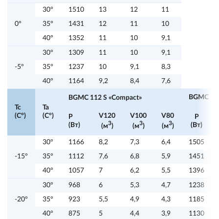
30°
1510
13
12
11
0°
35°
1431
12
11
10
40°
1352
11
10
9,1
30°
1309
11
10
9,1
-5°
35°
1237
10
9,1
8,3
40°
1164
9,2
8,4
7,6
BGMC 117
BGMC 112 S «Compact»
Tc
Ta
(C°)
(C°)
V120
V100
V80
P
P
3
3
3
(Вт)
(Вт)
(м
)
(м
)
(м
)
30°
1166
8,2
7,3
6,4
1505
-15°
35°
1112
7,6
6,8
5,9
1451
40°
1057
7
6,2
5,5
1396
30°
968
6
5,3
4,7
1238
-20°
35°
923
5,5
4,9
4,3
1185
40°
875
5
4,4
3,9
1130