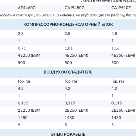
L'UNITE HERMETIQUE (Франц
AE4460Z
CAJ9480Z
CAJ9510Z
вносить в конструкцию изделия изменения, не ухудшающие его работу, без
КОМПРЕССОРНО-КОНДЕНСАТОРНЫЙ БЛОК
2,8
2,8
2,8
1
1
1
0,71
1,01
1,16
4Е250 (ЕВМ)
4Е250 (ЕВМ)
4Е250 (ЕВМ)
500
500
500
ВОЗДУХООХЛАДИТЕЛЬ
Гор. газ
Гор. газ
Гор. газ
4,2
4,2
4,2
1
1
1
0,115
0,115
0,115
2Е250 (ЕВМ)
2Е250 (ЕВМ)
2Е250 (ЕВМ)
1480
1480
1480
5
5
5
ЭЛЕКТРОКАБЕЛЬ