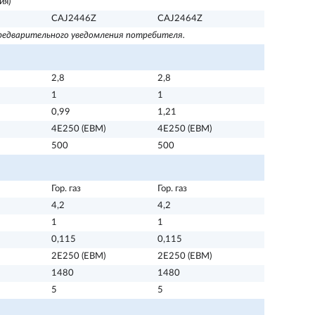
ия)
CAJ2446Z
CAJ2464Z
 предварительного уведомления потребителя.
2,8
2,8
1
1
0,99
1,21
4Е250 (ЕВМ)
4Е250 (ЕВМ)
500
500
Гор. газ
Гор. газ
4,2
4,2
1
1
0,115
0,115
2Е250 (ЕВМ)
2Е250 (ЕВМ)
1480
1480
5
5