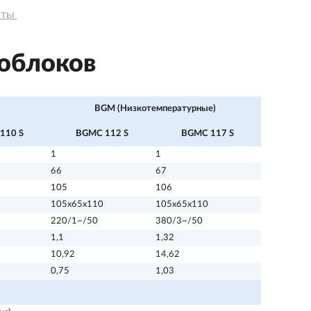
ты 
ноблоков
BGM (Низкотемпературные)
110 S
BGMС 112 S
BGMС 117 S
1
1
66
67
105
106
105х65х110
105х65х110
220/1~/50
380/3~/50
1,1
1,32
10,92
14,62
0,75
1,03