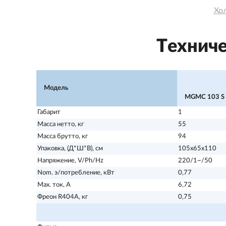
Хо
Техниче
Модель
MGMС 103 S
Габарит
1
Масса нетто, кг
55
Масса брутто, кг
94
Упаковка, (Д*Ш*В), см
105х65х110
Напряжение, V/Ph/Hz
220/1~/50
Nom. э/потребление, кВт
0,77
Max. ток, А
6,72
Фреон R404А, кг
0,75