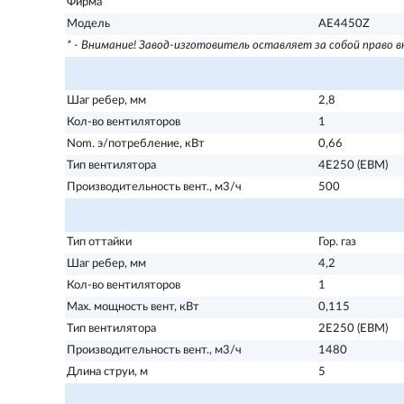
Фирма
Модель
AE4450Z
* - Внимание! Завод-изготовитель оставляет за собой право 
Шаг ребер, мм
2,8
Кол-во вентиляторов
1
Nom. э/потребление, кВт
0,66
Тип вентилятора
4Е250 (ЕВМ)
Производительность вент., м3/ч
500
Тип оттайки
Гор. газ
Шаг ребер, мм
4,2
Кол-во вентиляторов
1
Max. мощность вент, кВт
0,115
Тип вентилятора
2Е250 (ЕВМ)
Производительность вент., м3/ч
1480
Длина струи, м
5