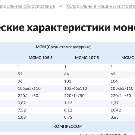
лодильное оборудование
→
Холодильные машины и агрега
ские характеристики мо
MGM (Среднетемпературные)
MGMС 105 S
MGMС 107 S
MGMС 
1
1
1
57
64
65
96
103
104
105х65х110
105х65х110
105х65х110
220/1~/50
220/1~/50
220/1~/50
0,82
1,12
1,27
7,52
8,12
10,42
1,03
0,75
0,65
КОМПРЕССОР