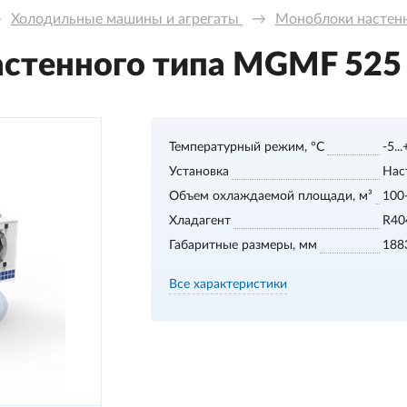
→
Холодильные машины и агрегаты 
→
Моноблоки настенно
тенного типа MGМF 525 S,
Температурный режим, °С
-5..
Установка
Нас
Объем охлаждаемой площади, м³
100
Хладагент
R40
Габаритные размеры, мм
188
Все характеристики