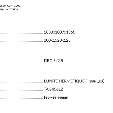
евых факторов,
лщина стенок
1883х1007х1365
200х1520х125
ПВС 5х2,5
L'UNITE HERMETIQUE (Франция)
TAG4561Z
Герметичный