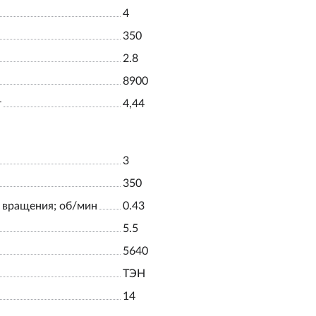
4
350
2.8
8900
т
4,44
3
350
 вращения; об/мин
0.43
5.5
5640
ТЭН
14