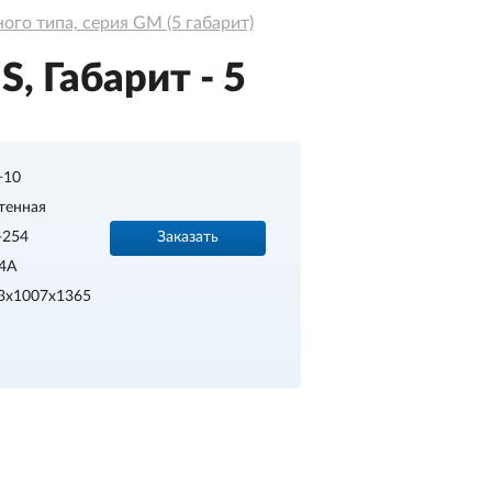
го типа, серия GM (5 габарит)
 Габарит - 5
.+10
тенная
Заказать
-254
4A
3х1007х1365