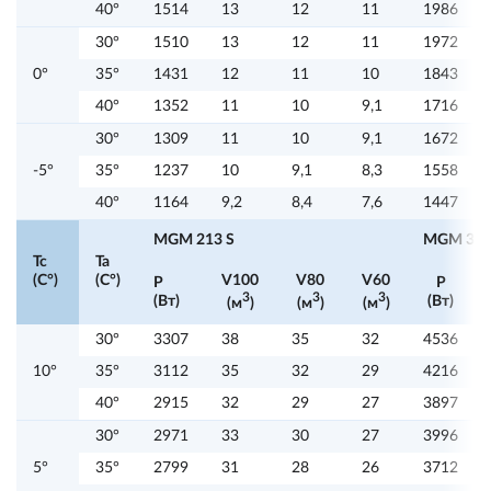
40°
1514
13
12
11
1986
30°
1510
13
12
11
1972
0°
35°
1431
12
11
10
1843
40°
1352
11
10
9,1
1716
30°
1309
11
10
9,1
1672
-5°
35°
1237
10
9,1
8,3
1558
40°
1164
9,2
8,4
7,6
1447
MGM 213 S
MGM 315
Tc
Ta
(C°)
(C°)
V100
V80
V60
P
P
3
3
3
(Вт)
(Вт)
(м
)
(м
)
(м
)
30°
3307
38
35
32
4536
10°
35°
3112
35
32
29
4216
40°
2915
32
29
27
3897
30°
2971
33
30
27
3996
5°
35°
2799
31
28
26
3712