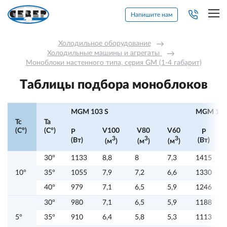
Напишите нам
Холодильное оборудование
→
Холодильные машины и агрегаты 
→
Моноблоки настенного типа, серия GM (1-4 габарит)
Таблицы подбора моноблоков
MGM 103 S
MGM 105
Tc
Ta
(C°)
(C°)
V100
V80
V60
P
P
3
3
3
(Вт)
(Вт)
(м
)
(м
)
(м
)
30°
1133
8,8
8
7,3
1415
10°
35°
1055
7,9
7,2
6,6
1330
40°
979
7,1
6,5
5,9
1246
30°
980
7,1
6,5
5,9
1188
5°
35°
910
6,4
5,8
5,3
1113