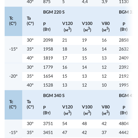
40°
875
5
4,4
3,9
1130
BGM 220 S
BGM 320
Tc
Ta
(C°)
(C°)
V120
V100
V80
P
P
3
3
3
(Вт)
(Вт)
(м
)
(м
)
(м
)
30°
2098
21
19
16
2858
-15°
35°
1958
18
16
14
2632
40°
1819
17
15
13
2409
30°
1779
16
14
12
2392
-20°
35°
1654
15
13
12
2192
40°
1528
13
12
10
1995
BGM 340 S
BGM 415
Tc
Ta
(C°)
(C°)
V120
V100
V80
P
P
3
3
3
(Вт)
(Вт)
(м
)
(м
)
(м
)
30°
3751
54
48
42
4804
-15°
35°
3451
47
42
37
4442