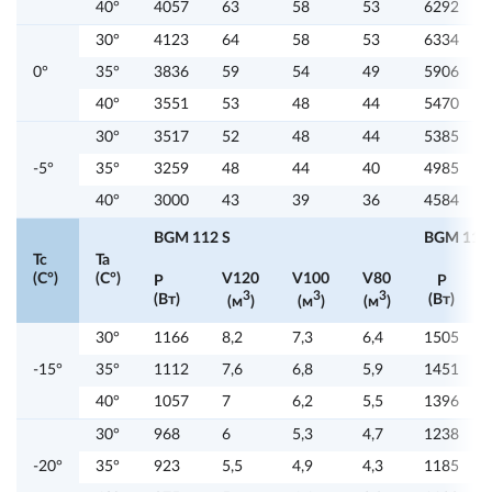
40°
4057
63
58
53
6292
30°
4123
64
58
53
6334
0°
35°
3836
59
54
49
5906
40°
3551
53
48
44
5470
30°
3517
52
48
44
5385
-5°
35°
3259
48
44
40
4985
40°
3000
43
39
36
4584
BGM 112 S
BGM 117
Tc
Ta
(C°)
(C°)
V120
V100
V80
P
P
3
3
3
(Вт)
(Вт)
(м
)
(м
)
(м
)
30°
1166
8,2
7,3
6,4
1505
-15°
35°
1112
7,6
6,8
5,9
1451
40°
1057
7
6,2
5,5
1396
30°
968
6
5,3
4,7
1238
-20°
35°
923
5,5
4,9
4,3
1185