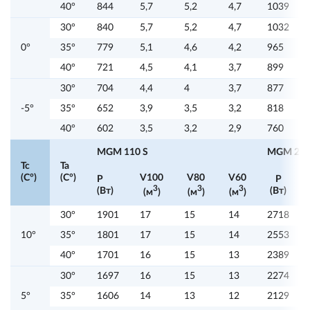
40°
844
5,7
5,2
4,7
1039
30°
840
5,7
5,2
4,7
1032
0°
35°
779
5,1
4,6
4,2
965
40°
721
4,5
4,1
3,7
899
30°
704
4,4
4
3,7
877
-5°
35°
652
3,9
3,5
3,2
818
40°
602
3,5
3,2
2,9
760
MGM 110 S
MGM 211
Tc
Ta
(C°)
(C°)
V100
V80
V60
P
P
3
3
3
(Вт)
(Вт)
(м
)
(м
)
(м
)
30°
1901
17
15
14
2718
10°
35°
1801
17
15
14
2553
40°
1701
16
15
13
2389
30°
1697
16
15
13
2274
5°
35°
1606
14
13
12
2129