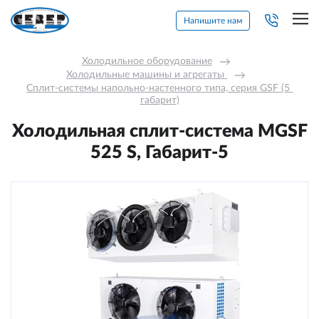
Напишите нам
Холодильное оборудование
→
Холодильные машины и агрегаты 
→
Сплит-системы напольно-настенного типа, серия GSF (5 
габарит)
Холодильная сплит-система МGSF
525 S, Габарит-5