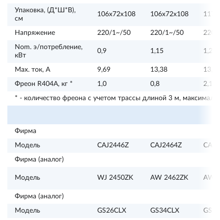
Упаковка, (Д*Ш*В),
106х72х108
106х72х108
117х
см
Напряжение
220/1~/50
220/1~/50
220/
Nom. э/потребление,
0,9
1,15
1,2
кВт
Max. ток, А
9,69
13,38
13,6
Фреон R404А, кг *
1,0
0,8
2,1
* - количество фреона с учетом трассы длиной 3 м, максималь
Фирма
Модель
CAJ2446Z
CAJ2464Z
CAJ2
Фирма (аналог)
Модель
WJ 2450ZK
AW 2462ZK
AW 
Фирма (аналог)
Модель
GS26CLX
GS34CLX
GS34