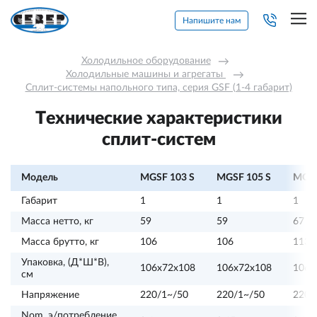
Напишите нам
Холодильное оборудование
→
Холодильные машины и агрегаты 
→
Сплит-системы напольного типа, серия GSF (1-4 габарит)
Технические характеристики
сплит-систем
Модель
MGSF 103 S
MGSF 105 S
MGSF
Габарит
1
1
1
Масса нетто, кг
59
59
67
Масса брутто, кг
106
106
113
Упаковка, (Д*Ш*В),
106х72х108
106х72х108
106х
см
Напряжение
220/1~/50
220/1~/50
220/
Nom. э/потребление,