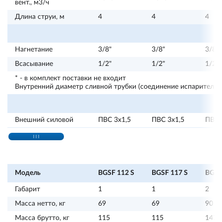
вент., м3/ч
Длина струи, м
4
4
4
Нагнетание
3/8"
3/8"
3/8"
Всасывание
1/2"
1/2"
1/2"
* - в комплект поставки не входит
Внутренний диаметр сливной трубки (соединение испарителя и
Внешний силовой
ПВС 3х1,5
ПВС 3х1,5
ПВС 
Модель
BGSF 112 S
BGSF 117 S
BGSF
Габарит
1
1
2
Масса нетто, кг
69
69
90
Масса брутто, кг
115
115
147