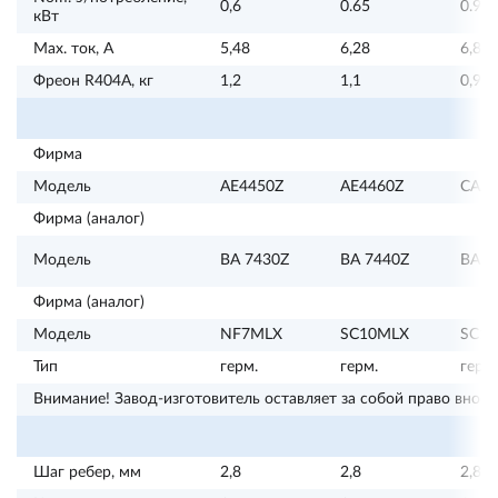
0,6
0.65
0.95
кВт
Max. ток, А
5,48
6,28
6,88
Фреон R404А, кг
1,2
1,1
0,9
Фирма
Модель
AE4450Z
AE4460Z
CAJ9
Фирма (аналог)
Модель
BA 7430Z
BA 7440Z
BA 7
Фирма (аналог)
Модель
NF7MLX
SC10MLX
SC1
Тип
герм.
герм.
герм.
Внимание! Завод-изготовитель оставляет за собой право внос
Шаг ребер, мм
2,8
2,8
2,8