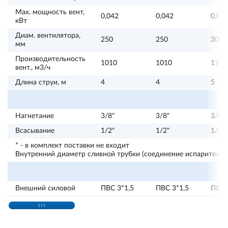
Max. мощность вент,
0,042
0,042
0,06
кВт
Диам. вентилятора,
250
250
300
мм
Производительность
1010
1010
1740
вент., м3/ч
Длина струи, м
4
4
5
Нагнетание
3/8"
3/8"
3/8"
Всасывание
1/2"
1/2"
1/2"
* - в комплект поставки не входит
Внутренний диаметр сливной трубки (соединение испарителя и
Внешний силовой
ПВС 3*1,5
ПВС 3*1,5
ПВС 