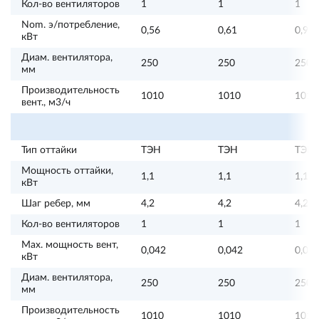
Кол-во вентиляторов
1
1
1
Nom. э/потребление,
0,56
0,61
0,91
кВт
Диам. вентилятора,
250
250
250
мм
Производительность
1010
1010
1010
вент., м3/ч
Тип оттайки
ТЭН
ТЭН
ТЭН
Мощность оттайки,
1,1
1,1
1,1
кВт
Шаг ребер, мм
4,2
4,2
4,2
Кол-во вентиляторов
1
1
1
Max. мощность вент,
0,042
0,042
0,04
кВт
Диам. вентилятора,
250
250
250
мм
Производительность
1010
1010
1010