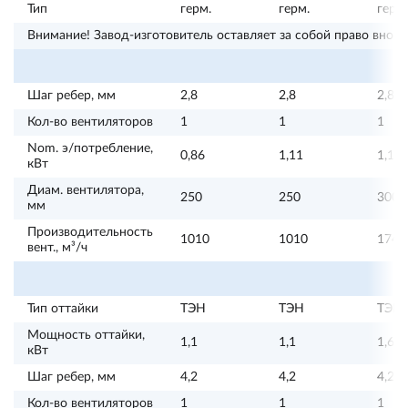
Тип
герм.
герм.
герм.
Внимание! Завод-изготовитель оставляет за собой право внос
Шаг ребер, мм
2,8
2,8
2,8
Кол-во вентиляторов
1
1
1
Nom. э/потребление,
0,86
1,11
1,13
кВт
Диам. вентилятора,
250
250
300
мм
Производительность
1010
1010
1740
вент., м³/ч
Тип оттайки
ТЭН
ТЭН
ТЭН
Мощность оттайки,
1,1
1,1
1,61
кВт
Шаг ребер, мм
4,2
4,2
4,2
Кол-во вентиляторов
1
1
1