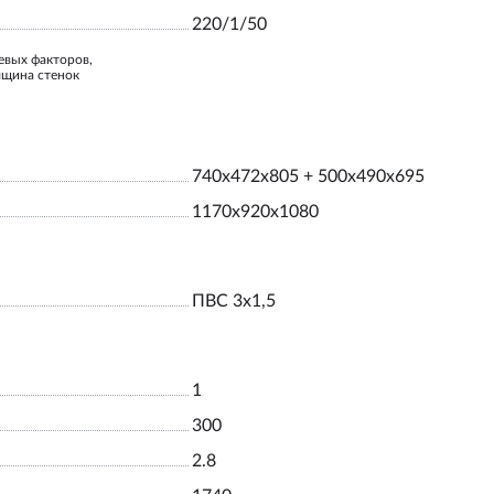
220/1/50
евых факторов,
лщина стенок
740x472x805 + 500x490x695
1170x920x1080
ПВС 3х1,5
1
300
2.8