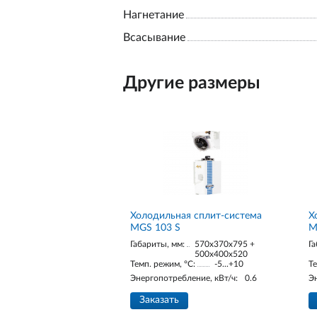
Нагнетание
Всасывание
Другие размеры
Холодильная сплит-система
Х
MGS 103 S
M
Габариты, мм:
570x370x795 +
Га
500x400x520
Темп. режим, °С:
-5...+10
Те
Энергопотребление, кВт/ч:
0.6
Э
Заказать