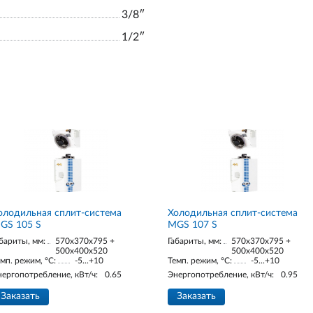
3/8ʺ
1/2ʺ
олодильная сплит-система
Холодильная сплит-система
GS 105 S
MGS 107 S
бариты, мм:
570x370x795 +
Габариты, мм:
570x370x795 +
500x400x520
500x400x520
мп. режим, °С:
-5...+10
Темп. режим, °С:
-5...+10
нергопотребление, кВт/ч:
0.65
Энергопотребление, кВт/ч:
0.95
Заказать
Заказать