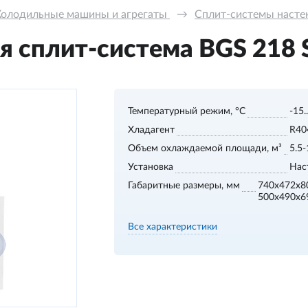
Холодильные машины и агрегаты 
→
Сплит-системы настенн
 сплит-система BGS 218 S,
Температурный режим, °С
-15.
Хладагент
R40
Объем охлаждаемой площади, м³
5.5-
Установка
Нас
Габаритные размеры, мм
740x472x8
500x490x6
Все характеристики