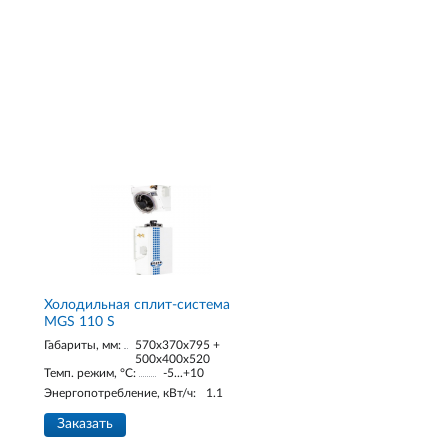
Холодильная сплит-система
MGS 110 S
Габариты, мм:
570x370x795 +
500x400x520
Темп. режим, °С:
-5...+10
Энергопотребление, кВт/ч:
1.1
Заказать