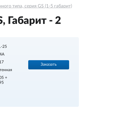
ого типа, серия GS (1-5 габарит)
 Габарит - 2
..-25
4A
17
Заказать
тенная
05 +
95