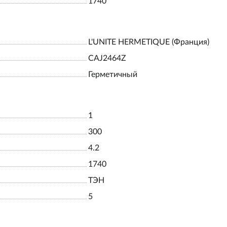
1740
L'UNITE HERMETIQUE (Франция)
CAJ2464Z
Герметичный
1
300
4.2
1740
ТЭН
5