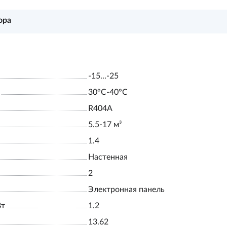
ора
-15...-25
30°С-40°С
R404A
5.5-17 м³
1.4
Настенная
2
Электронная панель
Вт
1.2
13.62