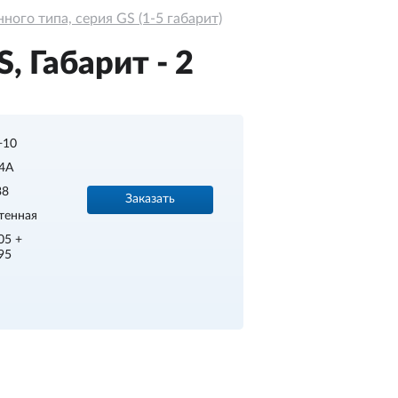
ого типа, серия GS (1-5 габарит)
 Габарит - 2
.+10
4A
38
Заказать
тенная
05 +
95