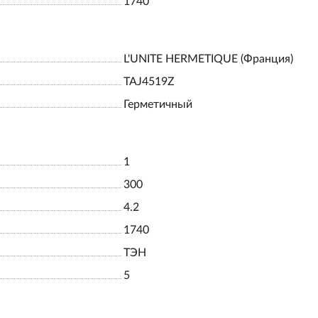
1740
L'UNITE HERMETIQUE (Франция)
TAJ4519Z
Герметичный
1
300
4.2
1740
ТЭН
5