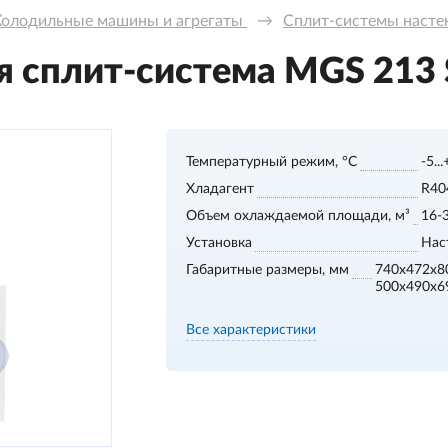
Холодильные машины и агрегаты 
→
Сплит-системы настенн
 сплит-система MGS 213 S,
Температурный режим, °С
-5..
Хладагент
R40
Объем охлаждаемой площади, м³
16-
Установка
Нас
Габаритные размеры, мм
740x472x8
500x490x6
Все характеристики