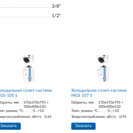
3/8"
1/2"
олодильная сплит-система
Холодильная сплит-система
GS 105 S
MGS 107 S
бариты, мм:
570x370x795 +
Габариты, мм:
570x370x795 +
500x400x520
500x400x520
мп. режим, °С:
-5...+10
Темп. режим, °С:
-5...+10
нергопотребление, кВт/ч:
0.65
Энергопотребление, кВт/ч:
0.95
Заказать
Заказать