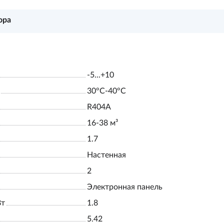
ора
-5...+10
30°С-40°С
R404A
16-38 м³
1.7
Настенная
2
Электронная панель
Вт
1.8
5.42