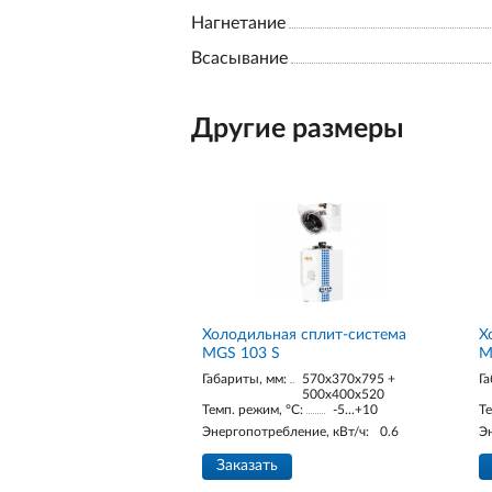
Нагнетание
Всасывание
Другие размеры
Холодильная сплит-система
Х
MGS 103 S
M
Габариты, мм:
570x370x795 +
Га
500x400x520
Темп. режим, °С:
-5...+10
Те
Энергопотребление, кВт/ч:
0.6
Э
Заказать