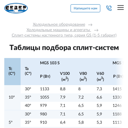
Напишите нам
Холодильное оборудование
→
Холодильные машины и агрегаты 
→
Сплит-системы настенного типа, серия GS (1-5 габарит)
Таблицы подбора сплит-систем
MGS 103 S
MGS 105
Tc
Ta
(C°)
(C°)
V100
V80
V60
P (Вт)
P (Вт)
3
3
3
(м
)
(м
)
(м
)
30°
1133
8,8
8
7,3
1415
10°
35°
1055
7,9
7,2
6,6
1330
40°
979
7,1
6,5
5,9
1246
30°
980
7,1
6,5
5,9
1188
5°
35°
910
6,4
5,8
5,3
1113