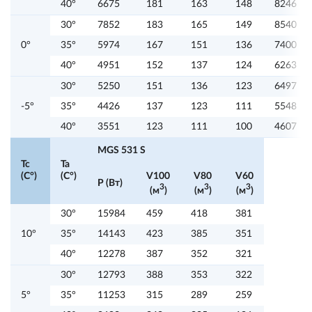
40°
6675
181
163
148
8246
30°
7852
183
165
149
8540
0°
35°
5974
167
151
136
7400
40°
4951
152
137
124
6263
30°
5250
151
136
123
6497
-5°
35°
4426
137
123
111
5548
40°
3551
123
111
100
4607
MGS 531 S
Tc
Ta
(C°)
(C°)
V100
V80
V60
P (Вт)
3
3
3
(м
)
(м
)
(м
)
30°
15984
459
418
381
10°
35°
14143
423
385
351
40°
12278
387
352
321
30°
12793
388
353
322
5°
35°
11253
315
289
259