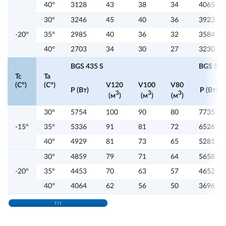
40°
3128
43
38
34
4065
30°
3246
45
40
36
3923
-20°
35°
2985
40
36
32
3584
40°
2703
34
30
27
3230
BGS 435 S
BGS 535
Tc
Ta
(C°)
(C°)
V120
V100
V80
P (Вт)
P (Вт)
3
3
3
(м
)
(м
)
(м
)
30°
5754
100
90
80
7735
-15°
35°
5336
91
81
72
6526
40°
4929
81
73
65
5281
30°
4859
79
71
64
5658
-20°
35°
4453
70
63
57
4652
40°
4064
62
56
50
3696