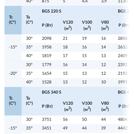
40°
875
5
4,4
3,9
1130
BGS 220 S
BGS 320
Tc
Ta
(C°)
(C°)
V120
V100
V80
P (Вт)
P (Вт)
3
3
3
(м
)
(м
)
(м
)
30°
2098
21
19
16
2858
-15°
35°
1958
18
16
14
2632
40°
1819
17
15
13
2409
30°
1779
16
14
12
2392
-20°
35°
1654
15
13
12
2192
40°
1528
13
12
10
1995
BGS 340 S
BGS 415
Tc
Ta
(C°)
(C°)
V120
V100
V80
P (Вт)
P (Вт)
3
3
3
(м
)
(м
)
(м
)
30°
3751
56
50
44
4804
-15°
35°
3451
49
44
39
4442