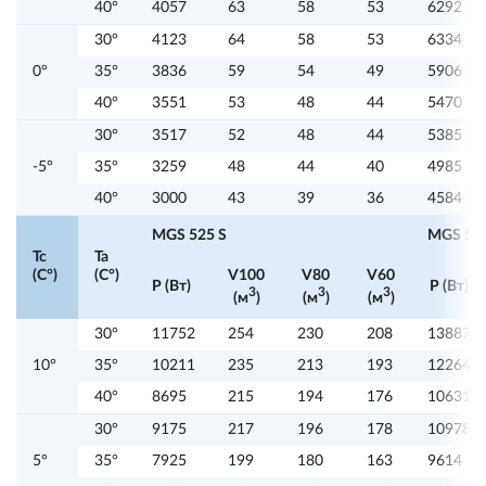
40°
4057
63
58
53
6292
30°
4123
64
58
53
6334
0°
35°
3836
59
54
49
5906
40°
3551
53
48
44
5470
30°
3517
52
48
44
5385
-5°
35°
3259
48
44
40
4985
40°
3000
43
39
36
4584
MGS 525 S
MGS 527
Tc
Ta
(C°)
(C°)
V100
V80
V60
P (Вт)
P (Вт)
3
3
3
(м
)
(м
)
(м
)
30°
11752
254
230
208
13887
10°
35°
10211
235
213
193
12264
40°
8695
215
194
176
10631
30°
9175
217
196
178
10978
5°
35°
7925
199
180
163
9614