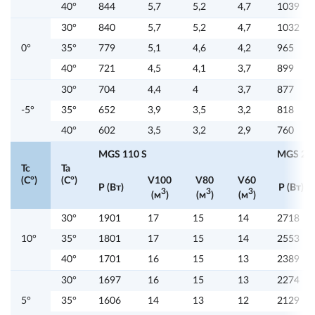
40°
844
5,7
5,2
4,7
1039
30°
840
5,7
5,2
4,7
1032
0°
35°
779
5,1
4,6
4,2
965
40°
721
4,5
4,1
3,7
899
30°
704
4,4
4
3,7
877
-5°
35°
652
3,9
3,5
3,2
818
40°
602
3,5
3,2
2,9
760
MGS 110 S
MGS 211
Tc
Ta
(C°)
(C°)
V100
V80
V60
P (Вт)
P (Вт)
3
3
3
(м
)
(м
)
(м
)
30°
1901
17
15
14
2718
10°
35°
1801
17
15
14
2553
40°
1701
16
15
13
2389
30°
1697
16
15
13
2274
5°
35°
1606
14
13
12
2129