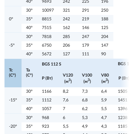
40°
9693
242
225
196
30°
10097
321
291
250
0°
35°
8815
242
219
188
40°
7515
162
146
125
30°
7818
285
247
204
-5°
35°
6750
206
179
147
40°
5672
127
111
90
BGS 117
BGS 112 S
Tc
Ta
(C°)
(C°)
V120
V100
V80
P (Вт)
P (Вт)
3
3
3
(м
)
(м
)
(м
)
30°
1166
8,2
7,3
6,4
1505
-15°
35°
1112
7,6
6,8
5,9
1451
40°
1057
7
6,2
5,5
1396
30°
968
6
5,3
4,7
1238
-20°
35°
923
5,5
4,9
4,3
1185