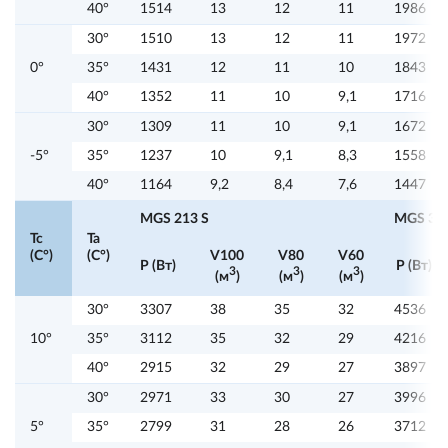
40°
1514
13
12
11
1986
30°
1510
13
12
11
1972
0°
35°
1431
12
11
10
1843
40°
1352
11
10
9,1
1716
30°
1309
11
10
9,1
1672
-5°
35°
1237
10
9,1
8,3
1558
40°
1164
9,2
8,4
7,6
1447
MGS 213 S
MGS 315
Tc
Ta
(C°)
(C°)
V100
V80
V60
P (Вт)
P (Вт)
3
3
3
(м
)
(м
)
(м
)
30°
3307
38
35
32
4536
10°
35°
3112
35
32
29
4216
40°
2915
32
29
27
3897
30°
2971
33
30
27
3996
5°
35°
2799
31
28
26
3712