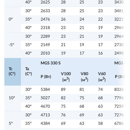
40°
2625
28
25
23
3430
30°
2633
28
25
23
3481
0°
35°
2476
26
24
22
3221
40°
2318
23
21
19
2964
30°
2289
23
21
19
2964
-5°
35°
2149
21
19
17
2730
40°
2010
19
17
16
2498
MGS 330 S
MGS 425
Tc
Ta
(C°)
(C°)
V100
V80
V60
P (Вт)
P (Вт)
3
3
3
(м
)
(м
)
(м
)
30°
5384
89
81
74
8326
10°
35°
5027
82
75
68
7796
40°
4670
75
68
63
7259
30°
4713
76
69
63
7274
5°
35°
4384
69
63
58
6786