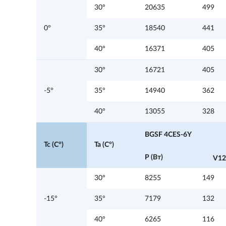
30°
20635
499
0°
35°
18540
441
40°
16371
405
30°
16721
405
-5°
35°
14940
362
40°
13055
328
BGSF 4CES-6Y
Tc (C°)
Ta (C°)
P (Вт)
V12
30°
8255
149
-15°
35°
7179
132
40°
6265
116