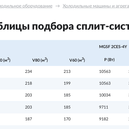
лодильное оборудование
→
Холодильные машины и агрега
блицы подбора сплит-сис
MGSF 2CES-4Y
3
3
3
P (Вт)
0 (м
)
V80 (м
)
V60 (м
)
234
213
10563
218
199
10563
203
185
10034
203
185
9711
187
170
9182