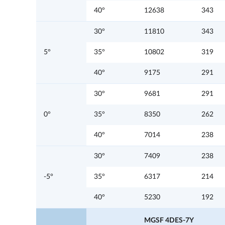
40°
12638
343
30°
11810
343
5°
35°
10802
319
40°
9175
291
30°
9681
291
0°
35°
8350
262
40°
7014
238
30°
7409
238
-5°
35°
6317
214
40°
5230
192
MGSF 4DES-7Y