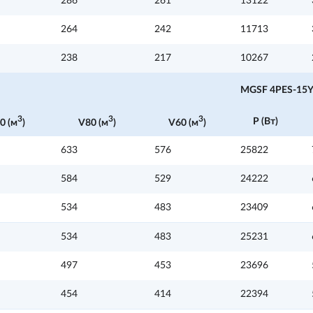
286
261
13122
264
242
11713
238
217
10267
MGSF 4РES-15
3
3
3
P (Вт)
0 (м
)
V80 (м
)
V60 (м
)
633
576
25822
584
529
24222
534
483
23409
534
483
25231
497
453
23696
454
414
22394