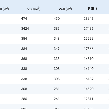
3
3
3
P (Вт)
0 (м
)
V80 (м
)
V60 (м
)
474
430
18643
3424
385
17486
384
349
15533
384
349
17866
368
335
16810
338
308
16140
338
308
16189
308
281
14520
286
261
12811