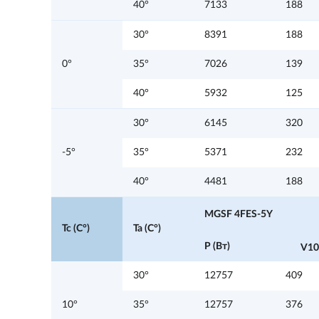
40°
7133
188
30°
8391
188
0°
35°
7026
139
40°
5932
125
30°
6145
320
-5°
35°
5371
232
40°
4481
188
MGSF 4FES-5Y
Tc (C°)
Ta (C°)
P (Вт)
V10
30°
12757
409
10°
35°
12757
376