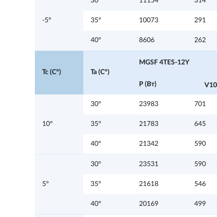
30°
11154
314
-5°
35°
10073
291
40°
8606
262
MGSF 4TES-12Y
Tc (C°)
Ta (C°)
P (Вт)
V10
30°
23983
701
10°
35°
21783
645
40°
21342
590
30°
23531
590
5°
35°
21618
546
40°
20169
499