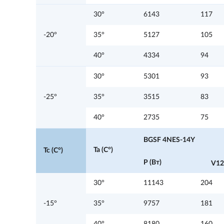
30°
6143
117
-20°
35°
5127
105
40°
4334
94
30°
5301
93
-25°
35°
3515
83
40°
2735
75
BGSF 4NES-14Y
Ta (C°)
Tc (C°)
P (Вт)
V12
30°
11143
204
-15°
35°
9757
181