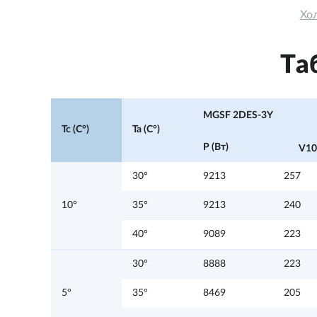
Хо
Та
MGSF 2DES-3Y
Tc (C°)
Ta (C°)
P (Вт)
V10
30°
9213
257
10°
35°
9213
240
40°
9089
223
30°
8888
223
5°
35°
8469
205