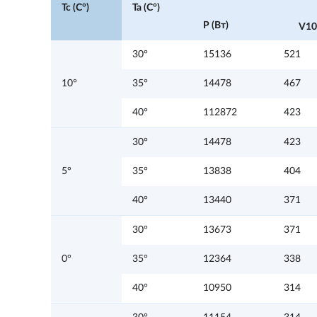
Tc (C°)
Ta (C°)
P (Вт)
V10
30°
15136
521
10°
35°
14478
467
40°
112872
423
30°
14478
423
5°
35°
13838
404
40°
13440
371
30°
13673
371
0°
35°
12364
338
40°
10950
314