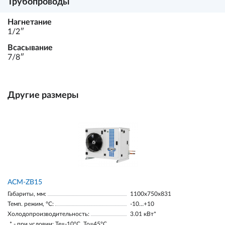
Трубопроводы
Нагнетание
1/2ʺ
Всасывание
7/8ʺ
Другие размеры
ACM-ZB15
Габариты, мм:
1100х750х831
Темп. режим, °С:
-10…+10
Холодопроизводительность:
3.01 кВт*
* - при условии: Te=-10ºC, To=45ºC