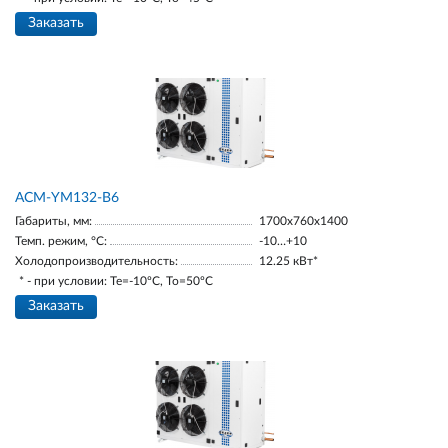
Заказать
АСМ-YM132-В6
Габариты, мм:
1700х760х1400
Темп. режим, °С:
-10…+10
Холодопроизводительность:
12.25 кВт*
* - при условии: Te=-10ºC, To=50ºC
Заказать