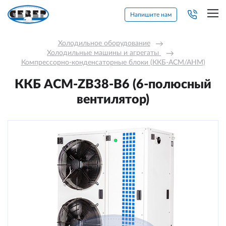
Напишите нам
Холодильное оборудование
→
Холодильные машины и агрегаты 
→
Компрессорно-конденсаторные блоки (ККБ-АСМ/АНМ)
ККБ ACM-ZB38-В6 (6-полюсный
вентилятор)