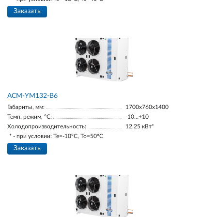
Заказать
АСМ-YM132-В6
Габариты, мм:
1700х760х1400
Темп. режим, °С:
-10…+10
Холодопроизводительность:
12.25 кВт*
* - при условии: Te=-10ºC, To=50ºC
Заказать