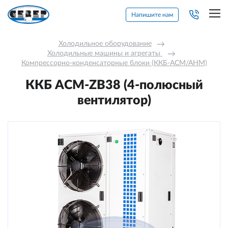
Напишите нам
Холодильное оборудование
→
Холодильные машины и агрегаты 
→
Компрессорно-конденсаторные блоки (ККБ-АСМ/АНМ)
ККБ ACM-ZB38 (4-полюсный
вентилятор)