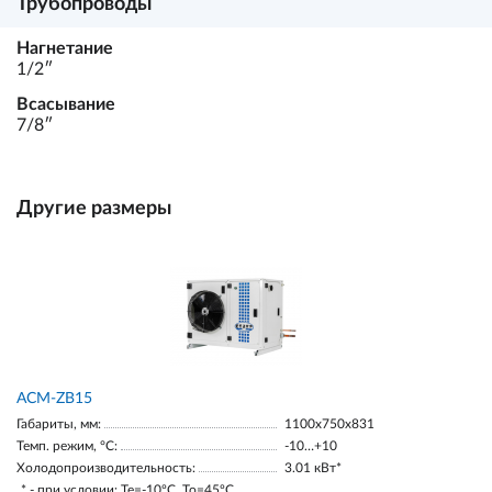
Трубопроводы
Нагнетание
1/2ʺ
Всасывание
7/8ʺ
Другие размеры
ACM-ZB15
Габариты, мм:
1100х750х831
Темп. режим, °С:
-10…+10
Холодопроизводительность:
3.01 кВт*
* - при условии: Te=-10ºC, To=45ºC