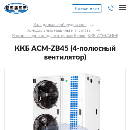
Напишите нам
Холодильное оборудование
→
Холодильные машины и агрегаты 
→
Компрессорно-конденсаторные блоки (ККБ-АСМ/АНМ)
ККБ ACM-ZB45 (4-полюсный
вентилятор)