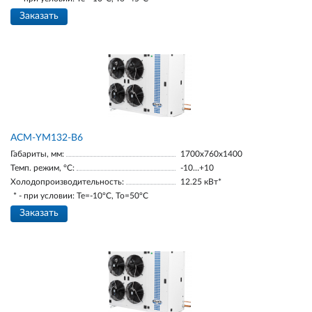
Заказать
АСМ-YM132-В6
Габариты, мм:
1700х760х1400
Темп. режим, °С:
-10…+10
Холодопроизводительность:
12.25 кВт*
* - при условии: Te=-10ºC, To=50ºC
Заказать