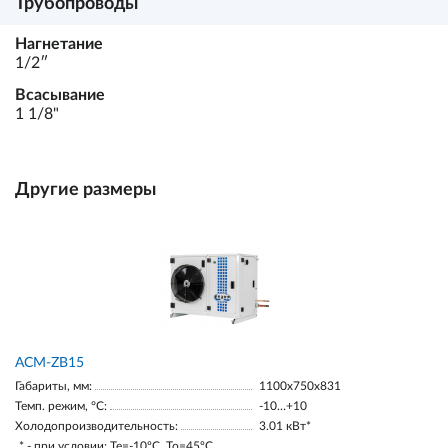
Трубопроводы
Нагнетание
1/2ʺ
Всасывание
1 1/8"
Другие размеры
ACM-ZB15
Габариты, мм:
1100х750х831
Темп. режим, °С:
-10…+10
Холодопроизводительность:
3.01 кВт*
* - при условии: Te=-10ºC, To=45ºC