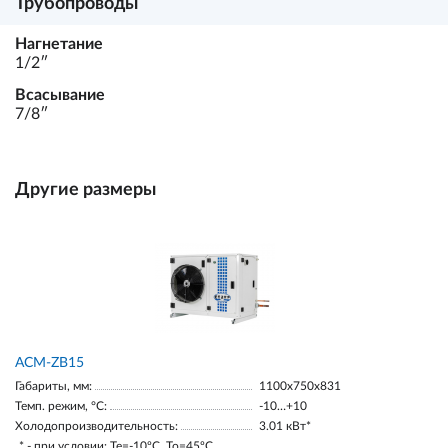
Трубопроводы
Нагнетание
1/2ʺ
Всасывание
7/8ʺ
Другие размеры
ACM-ZB15
Габариты, мм:
1100х750х831
Темп. режим, °С:
-10…+10
Холодопроизводительность:
3.01 кВт*
* - при условии: Te=-10ºC, To=45ºC