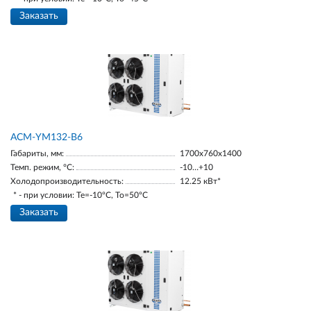
Заказать
АСМ-YM132-В6
Габариты, мм:
1700х760х1400
Темп. режим, °С:
-10…+10
Холодопроизводительность:
12.25 кВт*
* - при условии: Te=-10ºC, To=50ºC
Заказать