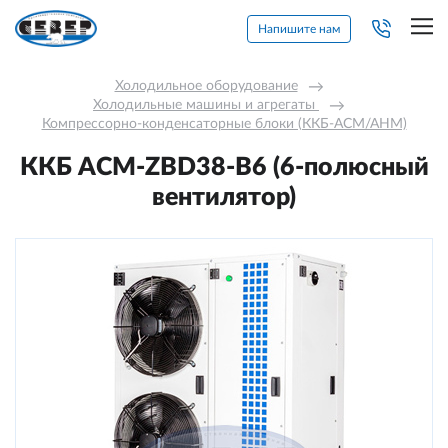
Напишите нам
Холодильное оборудование
→
Холодильные машины и агрегаты 
→
Компрессорно-конденсаторные блоки (ККБ-АСМ/АНМ)
ККБ ACM-ZBD38-В6 (6-полюсный
вентилятор)