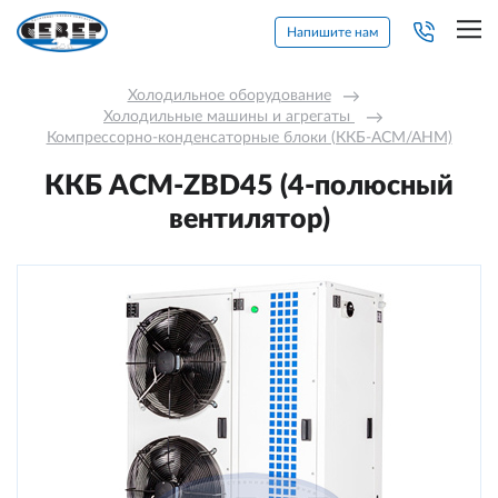
Напишите нам
Холодильное оборудование
→
Холодильные машины и агрегаты 
→
Компрессорно-конденсаторные блоки (ККБ-АСМ/АНМ)
ККБ ACM-ZBD45 (4-полюсный
вентилятор)