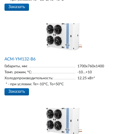
Заказать
АСМ-YM132-В6
Габариты, мм:
1700х760х1400
Темп. режим, °С:
-10…+10
Холодопроизводительность:
12.25 кВт*
* - при условии: Te=-10ºC, To=50ºC
Заказать