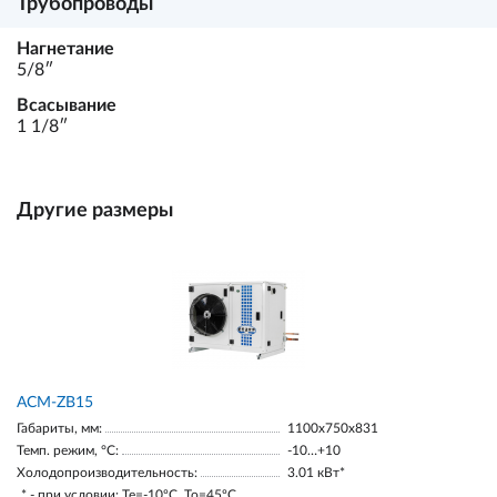
Трубопроводы
Нагнетание
5/8ʺ
Всасывание
1 1/8ʺ
Другие размеры
ACM-ZB15
Габариты, мм:
1100х750х831
Темп. режим, °С:
-10…+10
Холодопроизводительность:
3.01 кВт*
* - при условии: Te=-10ºC, To=45ºC