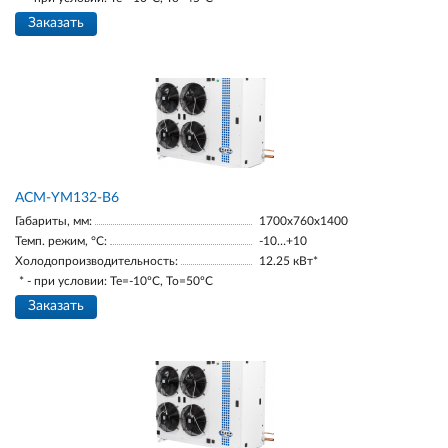
Заказать
АСМ-YM132-В6
Габариты, мм:
1700х760х1400
Темп. режим, °С:
-10…+10
Холодопроизводительность:
12.25 кВт*
* - при условии: Te=-10ºC, To=50ºC
Заказать