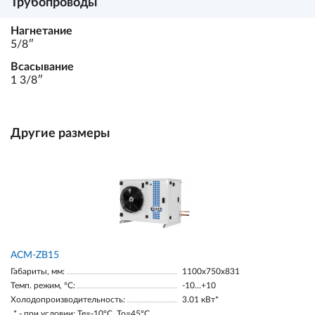
Трубопроводы
Нагнетание
5/8ʺ
Всасывание
1 3/8ʺ
Другие размеры
ACM-ZB15
Габариты, мм:
1100х750х831
Темп. режим, °С:
-10…+10
Холодопроизводительность:
3.01 кВт*
* - при условии: Te=-10ºC, To=45ºC