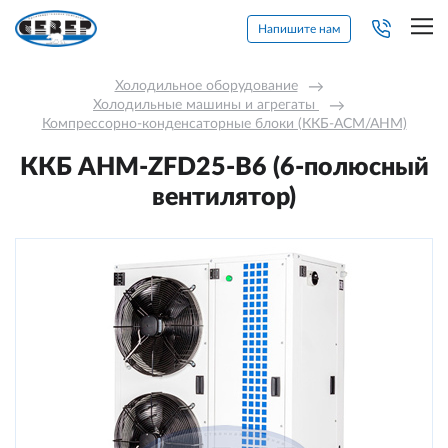
Напишите нам
Холодильное оборудование
→
Холодильные машины и агрегаты 
→
Компрессорно-конденсаторные блоки (ККБ-АСМ/АНМ)
ККБ AНM-ZFD25-В6 (6-полюсный
вентилятор)