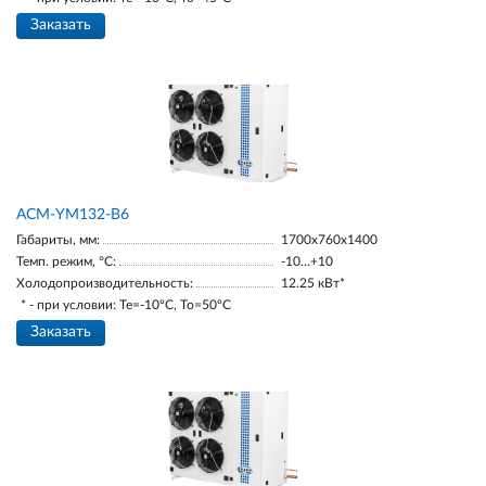
Заказать
АСМ-YM132-В6
Габариты, мм:
1700х760х1400
Темп. режим, °С:
-10…+10
Холодопроизводительность:
12.25 кВт*
* - при условии: Te=-10ºC, To=50ºC
Заказать