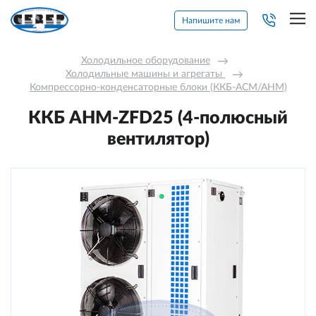
Напишите нам
Холодильное оборудование
→
Холодильные машины и агрегаты 
→
Компрессорно-конденсаторные блоки (ККБ-АСМ/АНМ)
ККБ AНM-ZFD25 (4-полюсный
вентилятор)