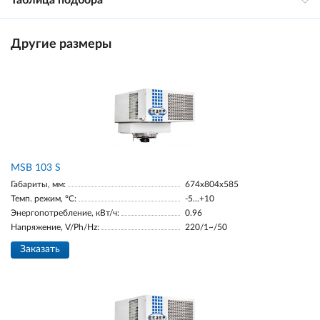
Таблица подбора
Другие размеры
MSB 103 S
Габариты, мм:
674х804х585
Темп. режим, °С:
-5...+10
Энергопотребление, кВт/ч:
0.96
Напряжение, V/Ph/Hz:
220/1~/50
Заказать