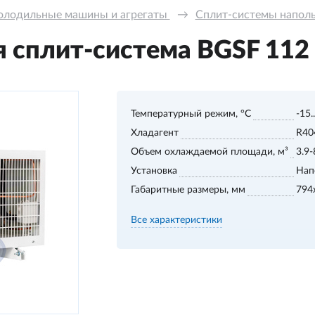
олодильные машины и агрегаты 
→
Сплит-системы напольн
сплит-система BGSF 112 S
Температурный режим, °С
-15.
Хладагент
R40
Объем охлаждаемой площади, м³
3.9-
Установка
Нап
Габаритные размеры, мм
794
Все характеристики