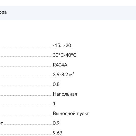
ора
-15...-20
30°С-40°С
R404A
3.9-8.2 м³
0.8
Напольная
1
Выносной пульт
Вт
0.9
9.69