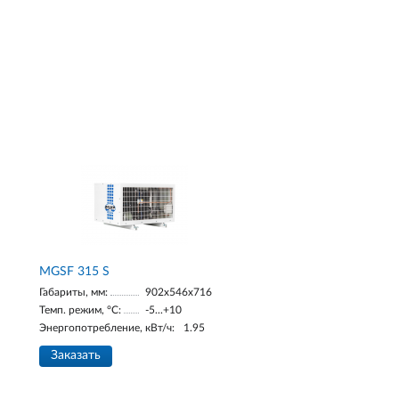
МGSF 315 S
Габариты, мм:
902x546x716
Темп. режим, °С:
-5...+10
Энергопотребление, кВт/ч:
1.95
Заказать