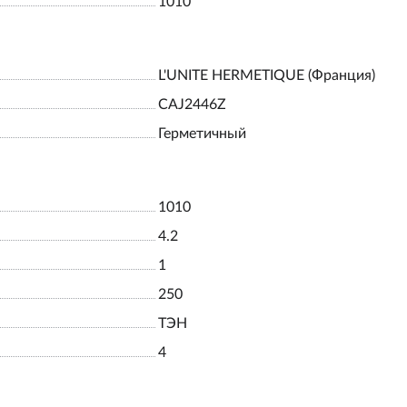
1010
L'UNITE HERMETIQUE (Франция)
САJ2446Z
Герметичный
1010
4.2
1
250
ТЭН
4