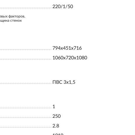
220/1/50
евых факторов,
лщина стенок
794x451x716
1060x720x1080
ПВС 3х1,5
1
250
2.8