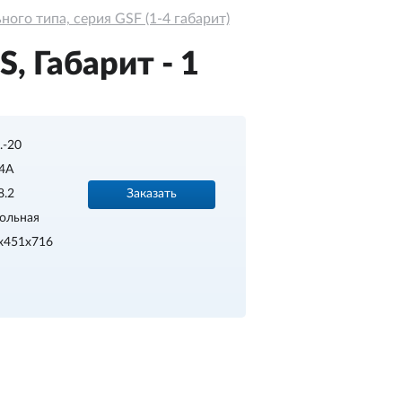
ого типа, серия GSF (1-4 габарит)
, Габарит - 1
..-20
4A
Заказать
8.2
ольная
x451x716