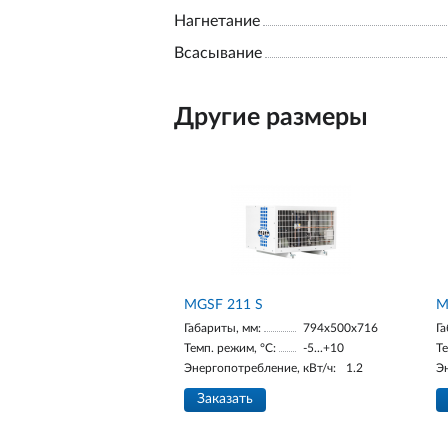
Нагнетание
Всасывание
Другие размеры
МGSF 211 S
М
Габариты, мм:
794x500x716
Га
Темп. режим, °С:
-5...+10
Те
Энергопотребление, кВт/ч:
1.2
Э
Заказать