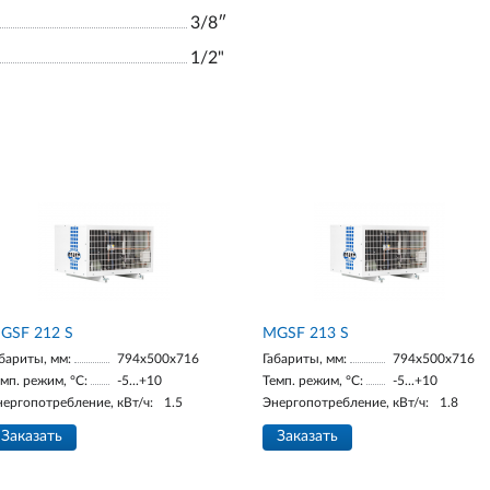
3/8ʺ
1/2"
GSF 212 S
МGSF 213 S
бариты, мм:
794x500x716
Габариты, мм:
794x500x716
мп. режим, °С:
-5...+10
Темп. режим, °С:
-5...+10
нергопотребление, кВт/ч:
1.5
Энергопотребление, кВт/ч:
1.8
Заказать
Заказать