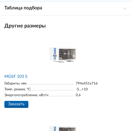
Таблица подбора
Другие размеры
MGSF 103 S
Габариты, мм:
794x451x716
Темп. режим, °С:
-5...+10
Энергопотребление, кВт/ч:
0.6
Заказать