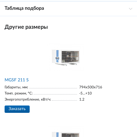
Таблица подбора
Другие размеры
МGSF 211 S
Габариты, мм:
794x500x716
Темп. режим, °С:
-5...+10
Энергопотребление, кВт/ч:
1.2
Заказать