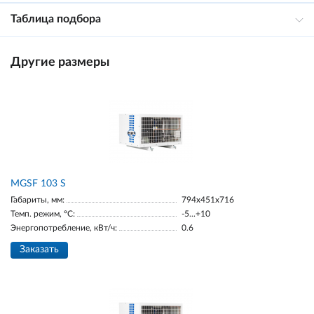
Таблица подбора
Другие размеры
MGSF 103 S
Габариты, мм:
794x451x716
Темп. режим, °С:
-5...+10
Энергопотребление, кВт/ч:
0.6
Заказать