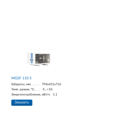
MGSF 110 S
Габариты, мм:
794x451x716
Темп. режим, °С:
-5...+10
Энергопотребление, кВт/ч:
1.1
Заказать