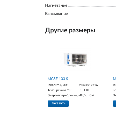
Нагнетание
Всасывание
Другие размеры
MGSF 103 S
М
Габариты, мм:
794x451x716
Га
Темп. режим, °С:
-5...+10
Те
Энергопотребление, кВт/ч:
0.6
Э
Заказать