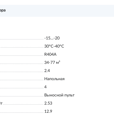
ора
-15...-20
30°С-40°С
R404A
34-77 м³
2.4
Напольная
4
Выносной пульт
Вт
2.53
12.9