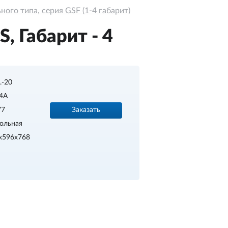
ого типа, серия GSF (1-4 габарит)
, Габарит - 4
..-20
4A
Заказать
77
ольная
x596x768