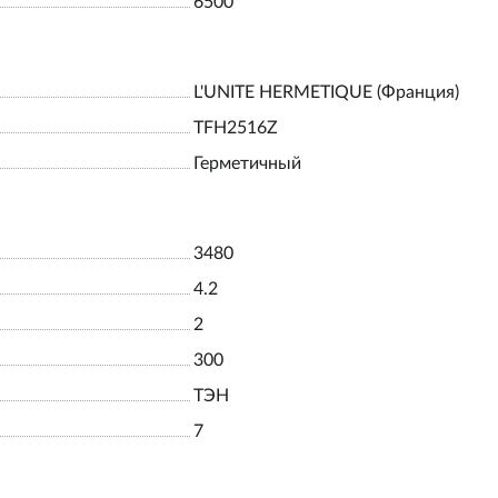
6500
L'UNITE HERMETIQUE (Франция)
TFH2516Z
Герметичный
3480
4.2
2
300
ТЭН
7