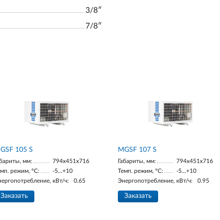
3/8ʺ
7/8ʺ
GSF 105 S
MGSF 107 S
бариты, мм:
794x451x716
Габариты, мм:
794x451x716
мп. режим, °С:
-5...+10
Темп. режим, °С:
-5...+10
нергопотребление, кВт/ч:
0.65
Энергопотребление, кВт/ч:
0.95
Заказать
Заказать