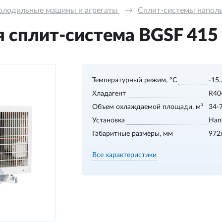
олодильные машины и агрегаты 
→
Сплит-системы напольн
сплит-система BGSF 415 S
Температурный режим, °С
-15.
Хладагент
R40
Объем охлаждаемой площади, м³
34-
Установка
Нап
Габаритные размеры, мм
972
Все характеристики