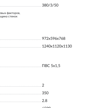
380/3/50
евых факторов,
лщина стенок
972x596x768
1240x1120x1130
ПВС 5х1,5
2
350
2.8