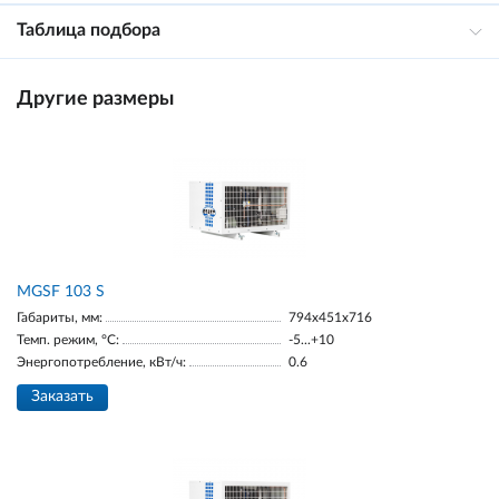
Таблица подбора
Другие размеры
MGSF 103 S
Габариты, мм:
794x451x716
Темп. режим, °С:
-5...+10
Энергопотребление, кВт/ч:
0.6
Заказать