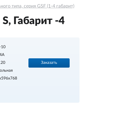
ого типа, серия GSF (1-4 габарит)
, Габарит -4
.+10
4A
Заказать
120
ольная
x596x768