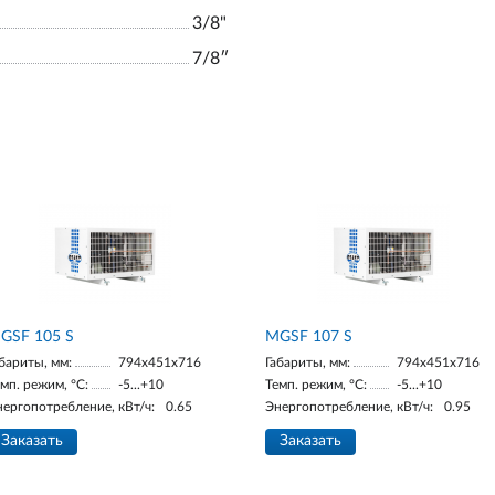
3/8"
7/8ʺ
GSF 105 S
MGSF 107 S
бариты, мм:
794x451x716
Габариты, мм:
794x451x716
мп. режим, °С:
-5...+10
Темп. режим, °С:
-5...+10
нергопотребление, кВт/ч:
0.65
Энергопотребление, кВт/ч:
0.95
Заказать
Заказать