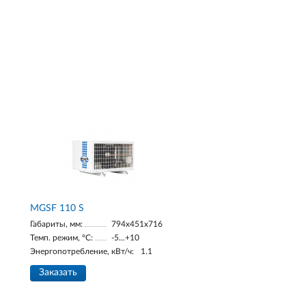
MGSF 110 S
Габариты, мм:
794x451x716
Темп. режим, °С:
-5...+10
Энергопотребление, кВт/ч:
1.1
Заказать