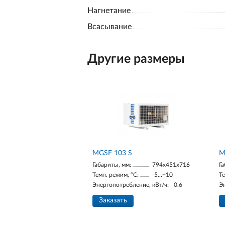
Нагнетание
Всасывание
Другие размеры
MGSF 103 S
М
Габариты, мм:
794x451x716
Га
Темп. режим, °С:
-5...+10
Те
Энергопотребление, кВт/ч:
0.6
Э
Заказать