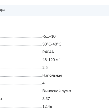
ора
-5...+10
30°С-40°С
R404A
48-120 м³
2.5
Напольная
4
Выносной пульт
Вт
3.37
12.46