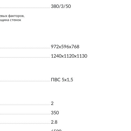
380/3/50
евых факторов,
лщина стенок
972x596x768
1240x1120x1130
ПВС 5х1,5
2
350
2.8