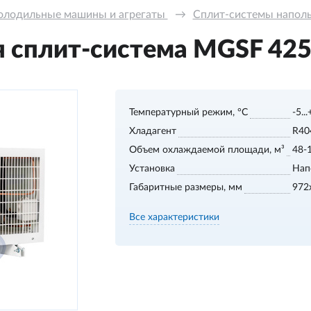
олодильные машины и агрегаты 
→
Сплит-системы напольн
 сплит-система МGSF 425 S
Температурный режим, °С
-5..
Хладагент
R40
Объем охлаждаемой площади, м³
48-
Установка
Нап
Габаритные размеры, мм
972
Все характеристики