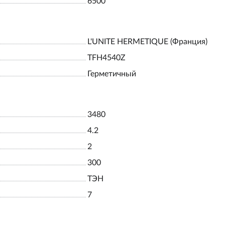
6500
L'UNITE HERMETIQUE (Франция)
TFH4540Z
Герметичный
3480
4.2
2
300
ТЭН
7