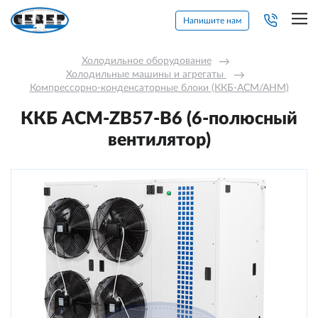
Напишите нам
Холодильное оборудование
→
Холодильные машины и агрегаты 
→
Компрессорно-конденсаторные блоки (ККБ-АСМ/АНМ)
ККБ ACM-ZB57-B6 (6-полюсный
вентилятор)