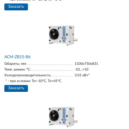
Заказать
ACM-ZB15-В6
Габариты, мм:
1100х750х831
Темп. режим, °С:
-10…+10
Холодопроизводительность:
3.01 кВт*
* - при условии: Te=-10ºC, To=45ºC
Заказать