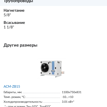
Трубопроводы
Нагнетание
5/8"
Всасывание
1 1/8"
Другие размеры
ACM-ZB15
Габариты, мм:
1100х750х831
Темп. режим, °С:
-10…+10
Холодопроизводительность:
3.01 кВт*
* - при условии: Te=-10ºC, To=45ºC