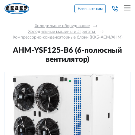
Напишите нам
Холодильное оборудование
→
Холодильные машины и агрегаты 
→
Компрессорно-конденсаторные блоки (ККБ-АСМ/АНМ)
АНМ-YSF125-В6 (6-полюсный
вентилятор)