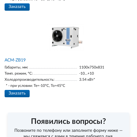
Заказать
ACM-ZB19
Габариты, мм:
1100х750х831
Темп. режим, °С:
-10...+10
Холодопроизводительность:
3.54 кВт*
* - при условии: Te=-10ºC, To=45ºC
Заказать
Появились вопросы?
Позвоните по телефону
или заполните форму ниже —
мы свяжемся с вами в течение рабочего дня.