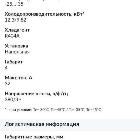
-25…-35
Холодопроизводительность, кВт*
12.3/9.82
Хладагент
R404A
Установка
Напольная
Габарит
4
Макс.ток, А
32
Напряжение в сети, в/ф/гц
380/3~
* - при условии: Te=-30ºC, To=45ºC / Te=-35ºC, To=45ºC
Логистическая информация
Габаритные размеры, мм