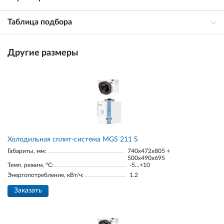
Таблица подбора
Другие размеры
Холодильная сплит-система MGS 211 S
Габариты, мм:
740x472x805 +
500x490x695
Темп. режим, °С:
-5...+10
Энергопотребление, кВт/ч:
1.2
Заказать