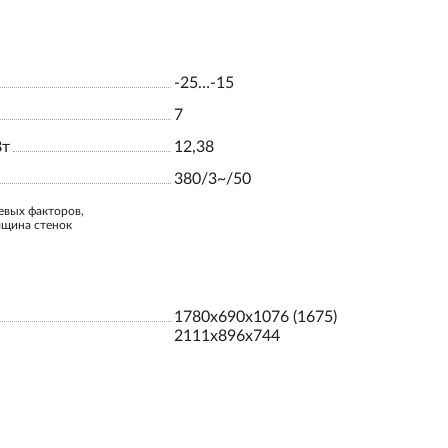
-25…-15
7
Вт
12,38
380/3~/50
евых факторов,
лщина стенок
1780х690х1076 (1675)
2111х896х744