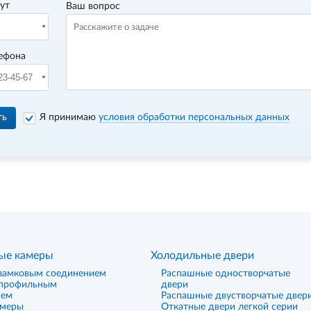
вут
Ваш вопрос
ефона
ть
Я принимаю
условия обработки персональных данных
ые камеры
Холодильные двери
замковым соединением
Распашные одностворчатые
 профильным
двери
ием
Распашные двустворчатые двер
амеры
Откатные двери легкой серии