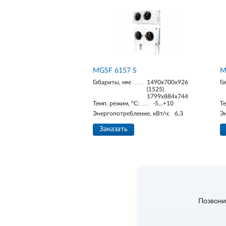
МGSF 6157 S
М
Габариты, мм:
1490х700х926
Га
(1525)
1799х884х744
Темп. режим, °С:
-5…+10
Те
Энергопотребление, кВт/ч:
6,3
Э
Заказать
Позвони