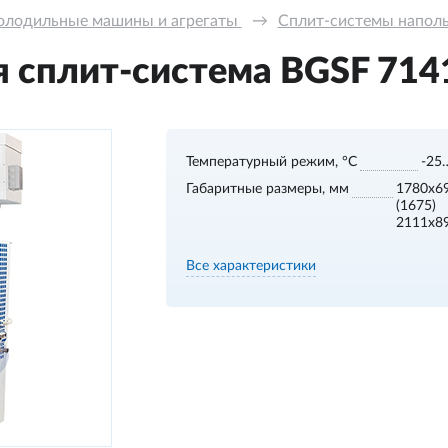
олодильные машины и агрегаты 
→
Сплит-системы напольн
 сплит-система BGSF 7141 
Температурный режим, °С
-25
Габаритные размеры, мм
1780х6
(1675)
2111х8
Все характеристики