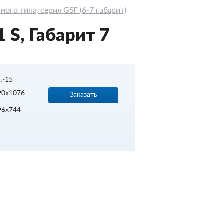
ого типа, серия GSF (6-7 габарит)
S, Габарит 7
…-15
90х1076
Заказать
96х744