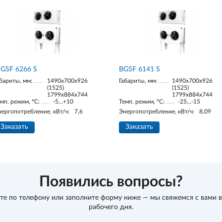
GSF 6266 S
BGSF 6141 S
бариты, мм:
1490х700х926
Габариты, мм:
1490х700х926
(1525)
(1525)
1799х884х744
1799х884х744
мп. режим, °С:
-5…+10
Темп. режим, °С:
-25…-15
нергопотребление, кВт/ч:
7,6
Энергопотребление, кВт/ч:
8,09
Заказать
Заказать
Появились вопросы?
те по телефону
или заполните форму ниже — мы свяжемся с вами в
рабочего дня.