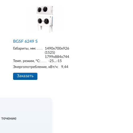
BGSF 6249 S
Габариты, мм:
1490х700х926
(1525)
1799х884х744
Темп. режим, °С:
-25…-15
Энергопотребление, кВт/ч:
9,44
Заказать
 течение