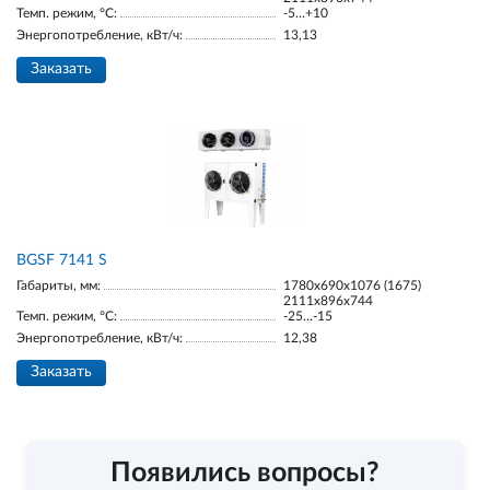
Темп. режим, °С:
-5…+10
Энергопотребление, кВт/ч:
13,13
Заказать
BGSF 7141 S
Габариты, мм:
1780х690х1076 (1675)
2111х896х744
Темп. режим, °С:
-25…-15
Энергопотребление, кВт/ч:
12,38
Заказать
Появились вопросы?