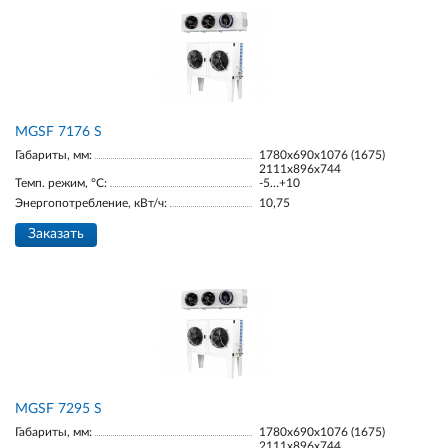
МGSF 7176 S
Габариты, мм:
1780х690х1076 (1675)
2111х896х744
Темп. режим, °С:
-5…+10
Энергопотребление, кВт/ч:
10,75
Заказать
МGSF 7295 S
Габариты, мм:
1780х690х1076 (1675)
2111х896х744