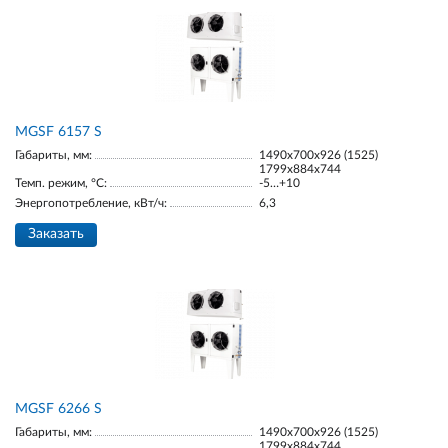
МGSF 6157 S
Габариты, мм:
1490х700х926 (1525)
1799х884х744
Темп. режим, °С:
-5…+10
Энергопотребление, кВт/ч:
6,3
Заказать
МGSF 6266 S
Габариты, мм:
1490х700х926 (1525)
1799х884х744