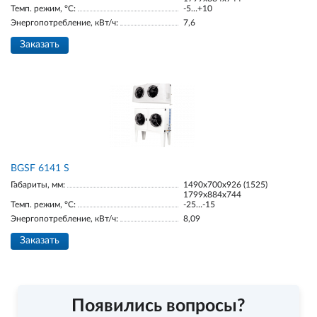
Темп. режим, °С:
-5…+10
Энергопотребление, кВт/ч:
7,6
Заказать
BGSF 6141 S
Габариты, мм:
1490х700х926 (1525)
1799х884х744
Темп. режим, °С:
-25…-15
Энергопотребление, кВт/ч:
8,09
Заказать
Появились вопросы?