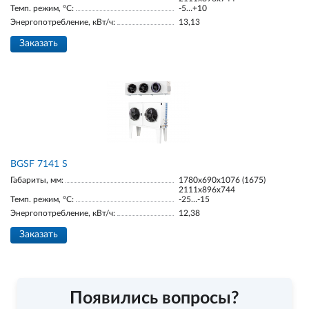
Темп. режим, °С:
-5…+10
Энергопотребление, кВт/ч:
13,13
Заказать
BGSF 7141 S
Габариты, мм:
1780х690х1076 (1675)
2111х896х744
Темп. режим, °С:
-25…-15
Энергопотребление, кВт/ч:
12,38
Заказать
Появились вопросы?