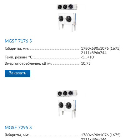
МGSF 7176 S
Габариты, мм:
1780х690х1076 (1675)
2111х896х744
Темп. режим, °С:
-5…+10
Энергопотребление, кВт/ч:
10,75
Заказать
МGSF 7295 S
Габариты, мм:
1780х690х1076 (1675)
2111х896х744