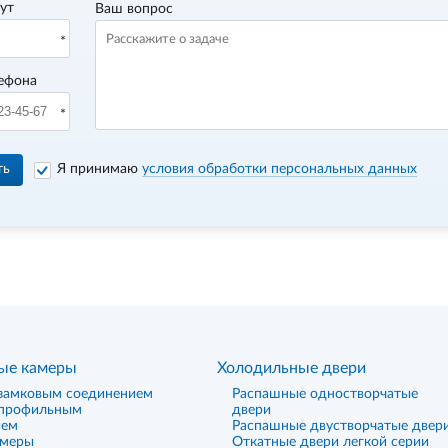
вут
Ваш вопрос
ефона
ть
Я принимаю
условия обработки персональных данных
ые камеры
Холодильные двери
замковым соединением
Распашные одностворчатые
 профильным
двери
ием
Распашные двустворчатые двер
амеры
Откатные двери легкой серии