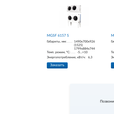
МGSF 6157 S
М
Габариты, мм:
1490х700х926
Га
(1525)
1799х884х744
Темп. режим, °С:
-5…+10
Те
Энергопотребление, кВт/ч:
6,3
Э
Заказать
Позвони