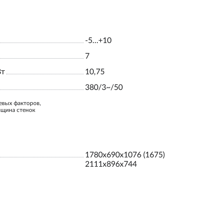
-5…+10
7
Вт
10,75
380/3~/50
евых факторов,
лщина стенок
1780х690х1076 (1675)
2111х896х744