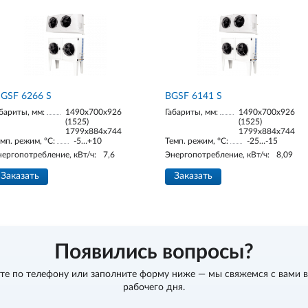
GSF 6266 S
BGSF 6141 S
бариты, мм:
1490х700х926
Габариты, мм:
1490х700х926
(1525)
(1525)
1799х884х744
1799х884х744
мп. режим, °С:
-5…+10
Темп. режим, °С:
-25…-15
нергопотребление, кВт/ч:
7,6
Энергопотребление, кВт/ч:
8,09
Заказать
Заказать
Появились вопросы?
те по телефону
или заполните форму ниже — мы свяжемся с вами в
рабочего дня.