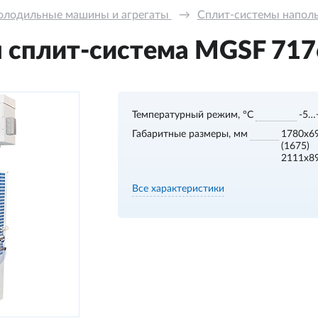
олодильные машины и агрегаты 
→
Сплит-системы напольн
сплит-система МGSF 7176
Температурный режим, °С
-5…
Габаритные размеры, мм
1780х6
(1675)
2111х8
Все характеристики