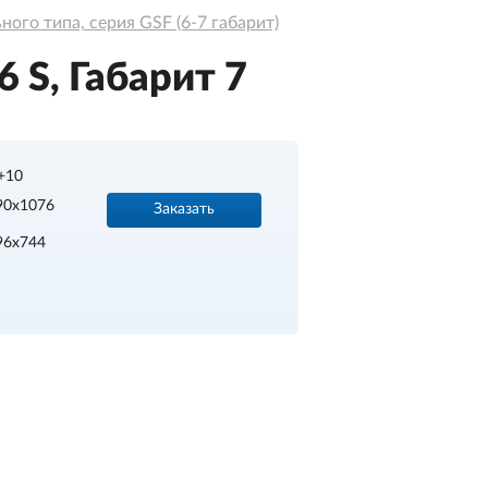
ого типа, серия GSF (6-7 габарит)
 S, Габарит 7
+10
90х1076
Заказать
96х744