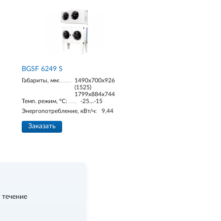
BGSF 6249 S
Габариты, мм:
1490х700х926
(1525)
1799х884х744
Темп. режим, °С:
-25…-15
Энергопотребление, кВт/ч:
9,44
Заказать
 течение